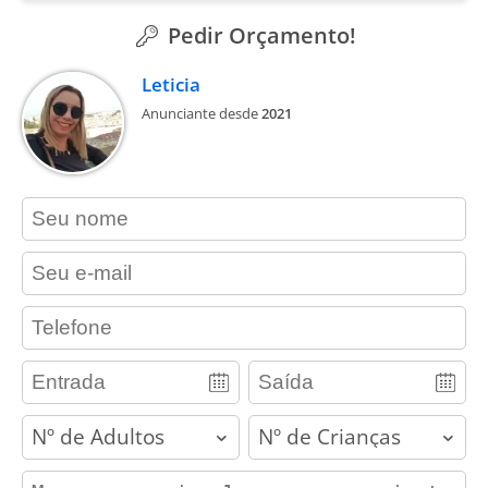
Pedir Orçamento!
Leticia
Anunciante desde
2021
contact_name
contact_email
contact_phone
adults
children
contact_message