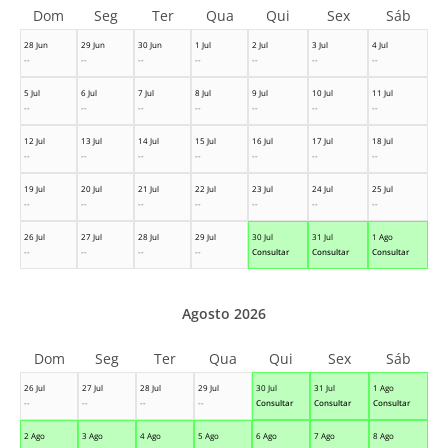
Dom
Seg
Ter
Qua
Qui
Sex
Sáb
28 Jun
29 Jun
30 Jun
1 Jul
2 Jul
3 Jul
4 Jul
--
--
--
--
--
--
--
5 Jul
6 Jul
7 Jul
8 Jul
9 Jul
10 Jul
11 Jul
--
--
--
--
--
--
--
12 Jul
13 Jul
14 Jul
15 Jul
16 Jul
17 Jul
18 Jul
--
--
--
--
--
--
--
19 Jul
20 Jul
21 Jul
22 Jul
23 Jul
24 Jul
25 Jul
--
--
--
--
--
--
--
26 Jul
27 Jul
28 Jul
29 Jul
30 Jul
31 Jul
1 Ago
--
--
--
--
Consultar
Consultar
Consultar
Agosto 2026
Dom
Seg
Ter
Qua
Qui
Sex
Sáb
26 Jul
27 Jul
28 Jul
29 Jul
30 Jul
31 Jul
1 Ago
--
--
--
--
Consultar
Consultar
Consultar
2 Ago
3 Ago
4 Ago
5 Ago
6 Ago
7 Ago
8 Ago