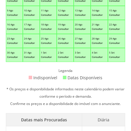
Consultar
Consultar
Consultar
Consultar
Consultar
Consultar
Consultar
9 Ago
10 Ago
11 Ago
12 Ago
13 Ago
14 Ago
15 Ago
Consultar
Consultar
Consultar
Consultar
Consultar
Consultar
Consultar
16 Ago
17 Ago
18 Ago
19 Ago
20 Ago
21 Ago
22 Ago
Consultar
Consultar
Consultar
Consultar
Consultar
Consultar
Consultar
23 Ago
24 Ago
25 Ago
26 Ago
27 Ago
28 Ago
29 Ago
Consultar
Consultar
Consultar
Consultar
Consultar
Consultar
Consultar
30 Ago
31 Ago
1 Set
2 Set
3 Set
4 Set
5 Set
Consultar
Consultar
Consultar
Consultar
Consultar
Consultar
Consultar
Legenda
Indisponível
Datas Disponíveis
* Os preços e disponibilidade informados neste calendário podem variar
conforme o período e demanda.
Confirme os preços e a disponibilidade do imóvel com o anunciante.
Datas mais Procuradas
Diária