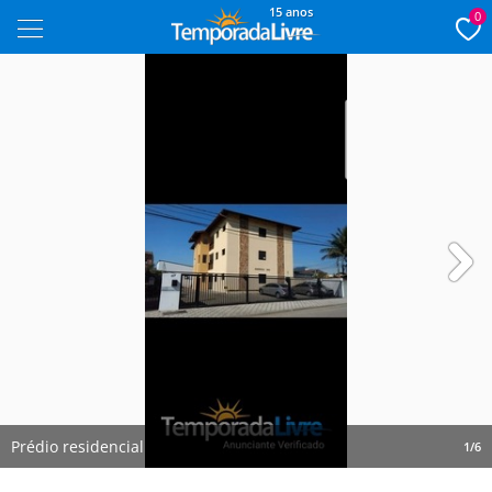
15 anos
0
Next
Prédio residencial
1/6