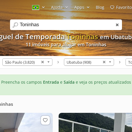
Ajuda
Apps
Blog
Favorito
search
guel de Temporada
Toninhas
em Ubatub
11 imóveis para alugar em Toninhas
São Paulo (3.820)
Ubatuba (908)
To
Preencha os campos
Entrada
e
Saída
e veja os preços atualizados
ninhas