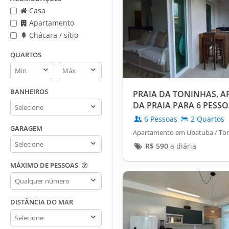
Casa
Apartamento
Chácara / sítio
QUARTOS
Quartos
Quartos
min
max
BANHEIROS
PRAIA DA TONINHAS, A
Banheiros
DA PRAIA PARA 6 PESS
6 Pessoas
2 Quartos
GARAGEM
Apartamento em Ubatuba / To
Garagem
R$
590
a diária
MÁXIMO DE PESSOAS
Máximo
de
pessoas
DISTÂNCIA DO MAR
Distância
do