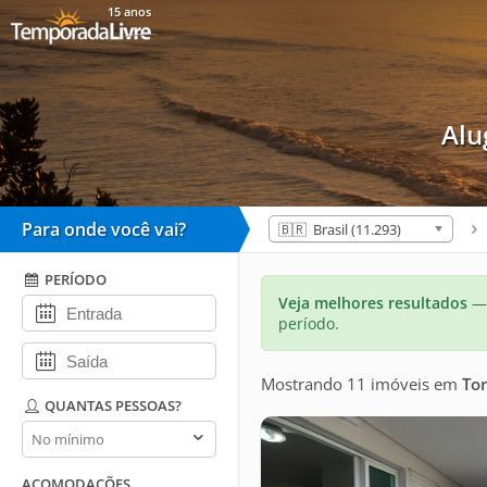
15 anos
Alu
Para onde você vai?
🇧🇷 Brasil (11.293)
PERÍODO
Veja melhores resultados
— 
período.
Mostrando 11 imóveis
em
To
QUANTAS PESSOAS?
Quantas
pessoas?
ACOMODAÇÕES