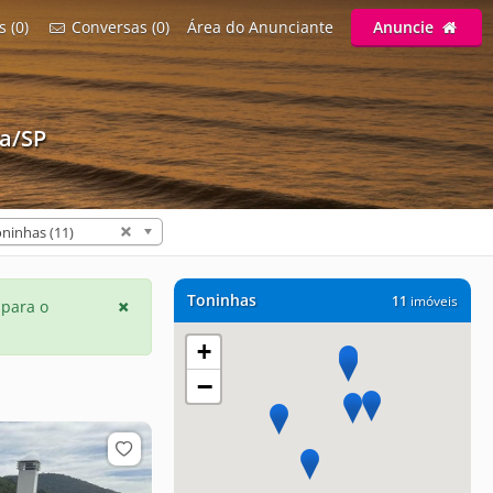
s (0)
Conversas (0)
Área do Anunciante
Anuncie
a/SP
ninhas (11)
Toninhas
11
imóveis
 para o
+
−