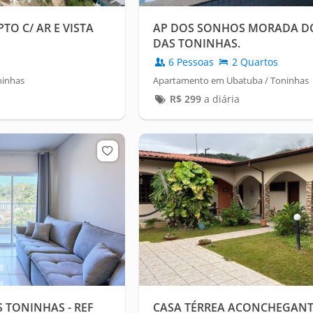
TO C/ AR E VISTA
AP DOS SONHOS MORADA DO
DAS TONINHAS.
6 Pessoas
2 Quartos
ninhas
Apartamento em Ubatuba / Toninhas
R$
299
a diária
 TONINHAS - REF
CASA TÉRREA ACONCHEGANT