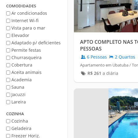
Mar
COMODIDADES
Ar condicionados
Internet Wi-fi
Vista para o mar
Elevador
APTO COMPLETO NAS T
Adaptado p/ deficientes
PESSOAS
Permite festas
6 Pessoas
2 Quartos
Churrasqueira
Cobertura
Apartamento em Ubatuba / To
Aceita animais
R$
261
a diária
Academia
Sauna
Jacuzzi
Lareira
COZINHA
Cozinha
Geladeira
Freezer Horiz.