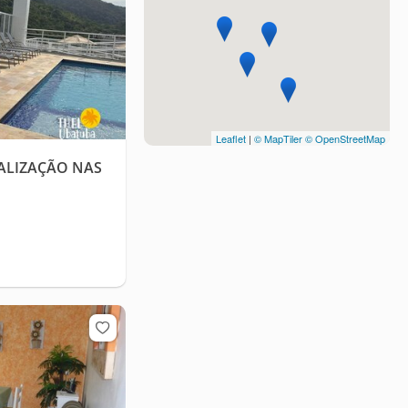
Leaflet
|
© MapTiler
© OpenStreetMap
ALIZAÇÃO NAS