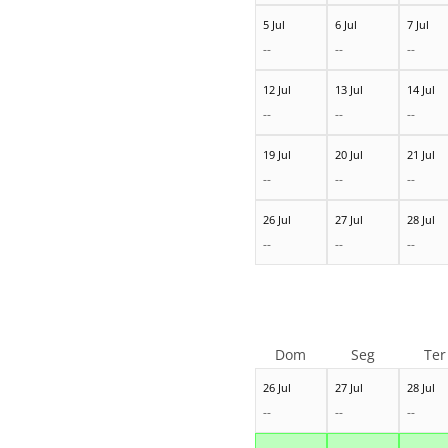
5 Jul
6 Jul
7 Jul
--
--
--
12 Jul
13 Jul
14 Jul
--
--
--
19 Jul
20 Jul
21 Jul
--
--
--
26 Jul
27 Jul
28 Jul
--
--
--
Dom
Seg
Ter
26 Jul
27 Jul
28 Jul
--
--
--