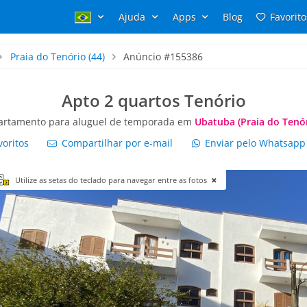
Ajuda
Apps
Blog
Favorito
Praia do Tenório
(44)
Anúncio #155386
Apto 2 quartos Tenório
artamento para aluguel de temporada em
Ubatuba (Praia do Tenór
voritos
Compartilhar por e-mail
Enviar pelo Whatsap
Utilize as setas do teclado para navegar entre as fotos