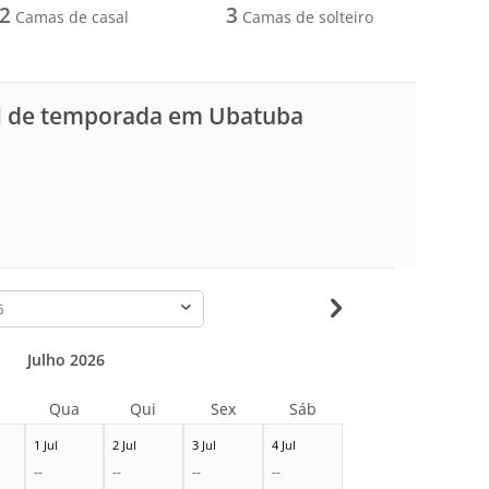
2
3
Camas de casal
Camas de solteiro
l de temporada em Ubatuba
-
Julho 2026
Qua
Qui
Sex
Sáb
1 Jul
2 Jul
3 Jul
4 Jul
--
--
--
--