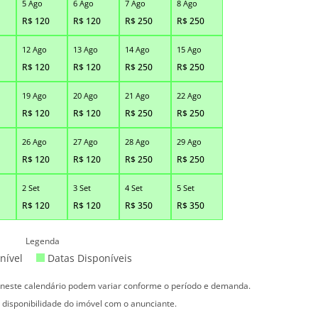
5 Ago
6 Ago
7 Ago
8 Ago
R$
120
R$
120
R$
250
R$
250
12 Ago
13 Ago
14 Ago
15 Ago
R$
120
R$
120
R$
250
R$
250
19 Ago
20 Ago
21 Ago
22 Ago
R$
120
R$
120
R$
250
R$
250
26 Ago
27 Ago
28 Ago
29 Ago
R$
120
R$
120
R$
250
R$
250
2 Set
3 Set
4 Set
5 Set
R$
120
R$
120
R$
350
R$
350
Legenda
nível
Datas Disponíveis
s neste calendário podem variar conforme o período e demanda.
 disponibilidade do imóvel com o anunciante.