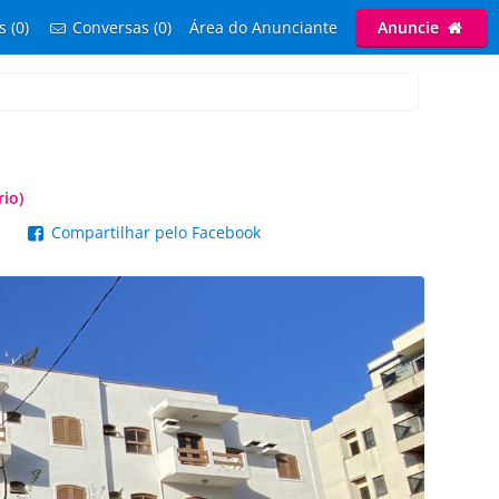
s (0)
Conversas (0)
Área do Anunciante
Anuncie
io)
p
Compartilhar pelo Facebook