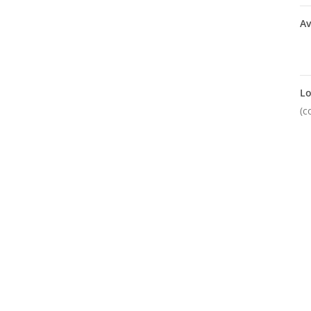
Av
Lo
(c