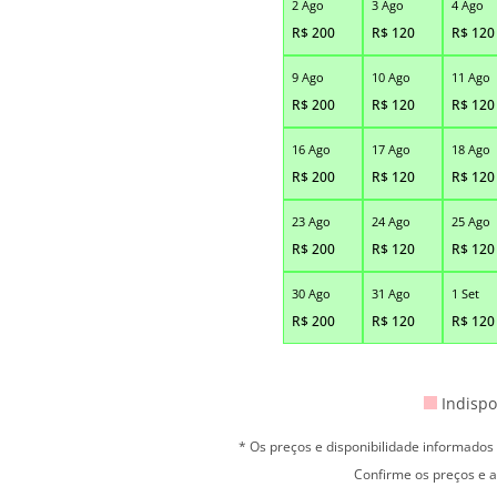
2 Ago
3 Ago
4 Ago
R$
200
R$
120
R$
120
9 Ago
10 Ago
11 Ago
R$
200
R$
120
R$
120
16 Ago
17 Ago
18 Ago
R$
200
R$
120
R$
120
23 Ago
24 Ago
25 Ago
R$
200
R$
120
R$
120
30 Ago
31 Ago
1 Set
R$
200
R$
120
R$
120
Indispo
* Os preços e disponibilidade informado
Confirme os preços e a