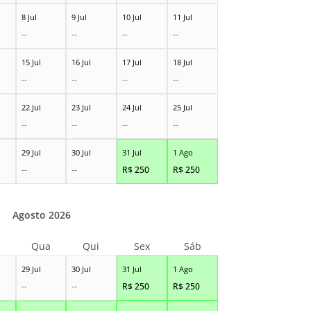
8 Jul
9 Jul
10 Jul
11 Jul
--
--
--
--
15 Jul
16 Jul
17 Jul
18 Jul
--
--
--
--
22 Jul
23 Jul
24 Jul
25 Jul
--
--
--
--
29 Jul
30 Jul
31 Jul
1 Ago
--
--
R$
250
R$
250
Agosto 2026
Qua
Qui
Sex
Sáb
29 Jul
30 Jul
31 Jul
1 Ago
--
--
R$
250
R$
250