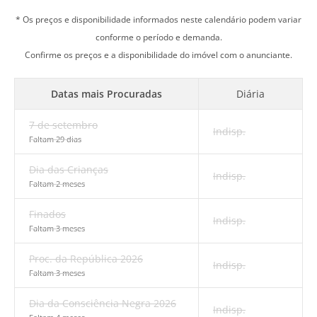
* Os preços e disponibilidade informados neste calendário podem variar
conforme o período e demanda.
Confirme os preços e a disponibilidade do imóvel com o anunciante.
Datas mais Procuradas
Diária
7 de setembro
Indisp.
Faltam 29 dias
Dia das Crianças
Indisp.
Faltam 2 meses
Finados
Indisp.
Faltam 3 meses
Proc. da República 2026
Indisp.
Faltam 3 meses
Dia da Consciência Negra 2026
Indisp.