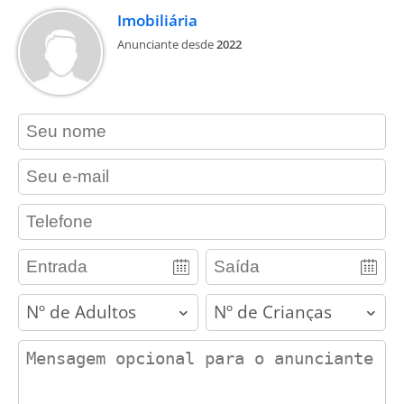
Imobiliária
Anunciante desde
2022
contact_name
contact_email
contact_phone
adults
children
contact_message