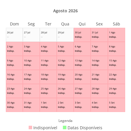
Agosto 2026
Dom
Seg
Ter
Qua
Qui
Sex
Sáb
26 Jul
27 Jul
28 Jul
29 Jul
30 Jul
31 Jul
1 Ago
--
--
--
--
Indisp.
Indisp.
Indisp.
2 Ago
3 Ago
4 Ago
5 Ago
6 Ago
7 Ago
8 Ago
Indisp.
Indisp.
Indisp.
Indisp.
Indisp.
Indisp.
Indisp.
9 Ago
10 Ago
11 Ago
12 Ago
13 Ago
14 Ago
15 Ago
Indisp.
Indisp.
Indisp.
Indisp.
Indisp.
Indisp.
Indisp.
16 Ago
17 Ago
18 Ago
19 Ago
20 Ago
21 Ago
22 Ago
Indisp.
Indisp.
Indisp.
Indisp.
Indisp.
Indisp.
Indisp.
23 Ago
24 Ago
25 Ago
26 Ago
27 Ago
28 Ago
29 Ago
Indisp.
Indisp.
Indisp.
Indisp.
Indisp.
Indisp.
Indisp.
30 Ago
31 Ago
1 Set
2 Set
3 Set
4 Set
5 Set
Indisp.
Indisp.
Indisp.
Indisp.
Indisp.
Indisp.
Indisp.
Legenda
Indisponível
Datas Disponíveis