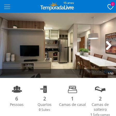
15 anos
0
Next
1/50
6
2
1
2
Pessoas
Quartos
Camas de casal
Camas de
solteiro
0
Suítes
1
Sofa-camas