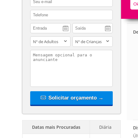
Ok
contact_phone
De
adults
children
contact_message
Solicitar orçamento →
Datas mais Procuradas
Diária
Di
Úl