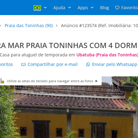
Ajuda
Apps
Blog
Favorito
Praia das Toninhas
(90)
Anúncio #123574 (Ref. Imobiliária: 10
RA MAR PRAIA TONINHAS COM 4 DORM 
Casa para aluguel de temporada em
Ubatuba (Praia das Toninhas
voritos
Compartilhar por e-mail
Enviar pelo Whatsap
Utilize as setas do teclado para navegar entre as fotos