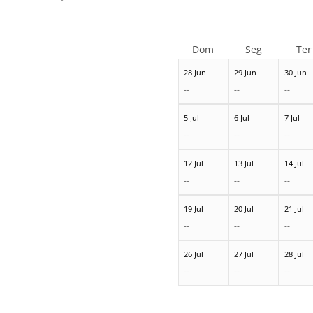
Dom
Seg
Ter
28 Jun
29 Jun
30 Jun
--
--
--
5 Jul
6 Jul
7 Jul
--
--
--
12 Jul
13 Jul
14 Jul
--
--
--
19 Jul
20 Jul
21 Jul
--
--
--
26 Jul
27 Jul
28 Jul
--
--
--