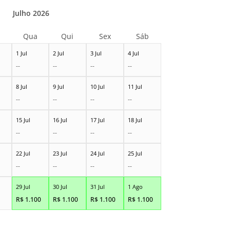
Julho 2026
Qua
Qui
Sex
Sáb
1 Jul
2 Jul
3 Jul
4 Jul
--
--
--
--
8 Jul
9 Jul
10 Jul
11 Jul
--
--
--
--
15 Jul
16 Jul
17 Jul
18 Jul
--
--
--
--
22 Jul
23 Jul
24 Jul
25 Jul
--
--
--
--
29 Jul
30 Jul
31 Jul
1 Ago
R$
1.100
R$
1.100
R$
1.100
R$
1.100