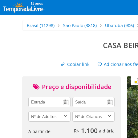
15 anos
Brasil
(11298)
São Paulo
(3818)
Ubatuba
(906)
CASA BEI
Copiar link
Adicionar aos fa
Preço e disponibilidade
adults
children
1.100
R$
a diária
A partir de