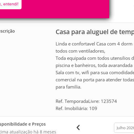
12
4
, entendi!
Pessoas
Quartos
2
Suítes
Casa para aluguel de te
scrição
Linda e confortavel Casa com 4 dorm
todos com ventiladores,
Toda equipada com todos utensilios 
piscina e banheiros, toda avarandada
Sala com tv, wifi para sua comodidade
comercial na porta para atender todas
para familia.
Ref. TemporadaLivre: 123574
Ref. Imobiliária: 109
sponibilidade e Preços
calendar
month
tima atualização há
8 meses