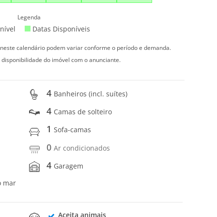
Legenda
nível
Datas Disponíveis
s neste calendário podem variar conforme o período e demanda.
 disponibilidade do imóvel com o anunciante.
4
Banheiros (incl. suítes)
4
Camas de solteiro
1
Sofa-camas
0
Ar condicionados
4
Garagem
o mar
Aceita animais