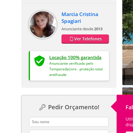
Marcia Cristina
Spagiari
Anunciante desde
2013
Ver Telefones
Locação 100% garantida
Anunciante verificado pelo
TemporadaLivre - proteção total
antifraude
Pedir Orçamento!
Fa
Uti
contact_name
dis
contact_email