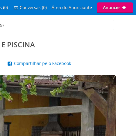
s (0)
Conversas (0)
Área do Anunciante
Anuncie
9)
E PISCINA
)
p
Compartilhar pelo Facebook