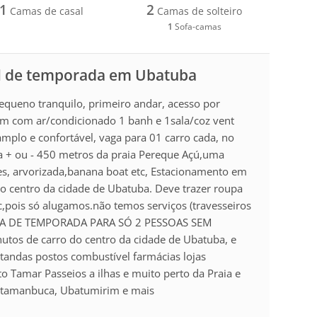
1
2
Camas de casal
Camas de solteiro
1
Sofa-camas
l de temporada em Ubatuba
equeno tranquilo, primeiro andar, acesso por
rm com ar/condicionado 1 banh e 1sala/coz vent
mplo e confortável, vaga para 01 carro cada, no
a + ou - 450 metros da praia Pereque Açú,uma
es, arvorizada,banana boat etc, Estacionamento em
do centro da cidade de Ubatuba. Deve trazer roupa
c,pois só alugamos.não temos serviços (travesseiros
ORA DE TEMPORADA PARA SÓ 2 PESSOAS SEM
tos de carro do centro da cidade de Ubatuba, e
tandas postos combustível farmácias lojas
to Tamar Passeios a ilhas e muito perto da Praia e
x Itamanbuca, Ubatumirim e mais