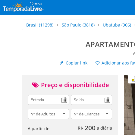
15 anos
Brasil
(11298)
São Paulo
(3818)
Ubatuba
(906)
APARTAMENTO
Copiar link
Adicionar aos fa
Preço e disponibilidade
adults
children
200
R$
a diária
A partir de