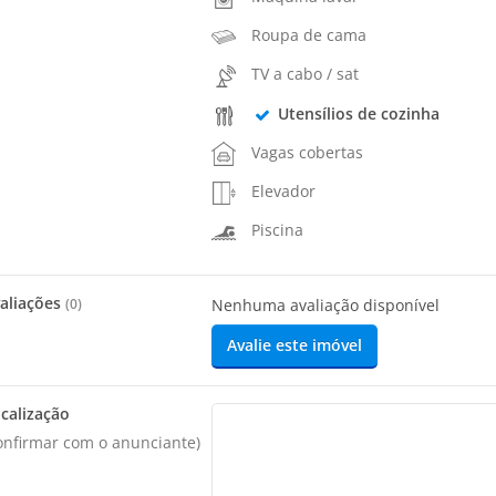
Roupa de cama
TV a cabo / sat
Utensílios de cozinha
Vagas cobertas
Elevador
Piscina
aliações
(
0
)
Nenhuma avaliação disponível
Avalie este imóvel
calização
onfirmar com o anunciante)