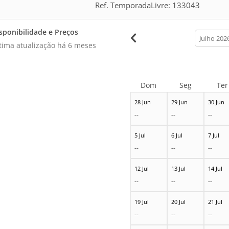
Ref. TemporadaLivre: 133043
sponibilidade e Preços
calendar
month
tima atualização há
6 meses
Dom
Seg
Ter
28 Jun
29 Jun
30 Jun
--
--
--
5 Jul
6 Jul
7 Jul
--
--
--
12 Jul
13 Jul
14 Jul
--
--
--
19 Jul
20 Jul
21 Jul
--
--
--