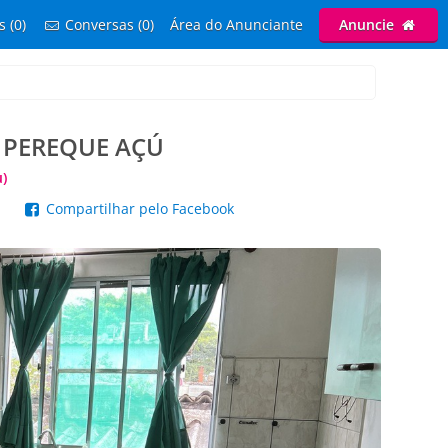
s (0)
Conversas (0)
Área do Anunciante
Anuncie
 PEREQUE AÇÚ
)
p
Compartilhar pelo Facebook