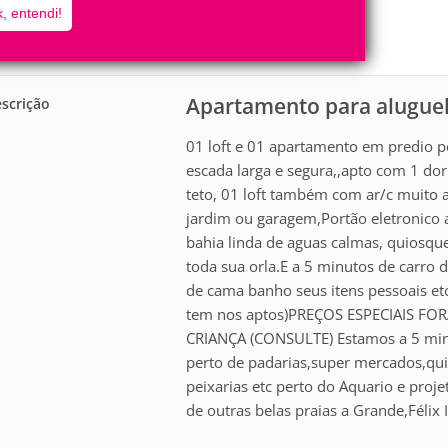
5
1
, entendi!
Pessoas
Quartos
0
Suítes
Apartamento para alugue
scrição
01 loft e 01 apartamento em predio p
escada larga e segura,,apto com 1 do
teto, 01 loft também com ar/c muito a
jardim ou garagem,Portão eletronico 
bahia linda de aguas calmas, quiosqu
toda sua orla.E a 5 minutos de carro 
de cama banho seus itens pessoais et
tem nos aptos)PREÇOS ESPECIAIS F
CRIANÇA (CONSULTE) Estamos a 5 minu
perto de padarias,super mercados,qui
peixarias etc perto do Aquario e proje
de outras belas praias a Grande,Féli