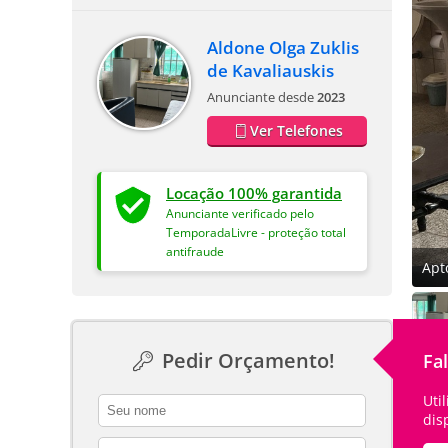
Aldone Olga Zuklis
de Kavaliauskis
Anunciante desde
2023
Ver Telefones
Locação 100% garantida
Anunciante verificado pelo
TemporadaLivre - proteção total
antifraude
Apt
Pedir Orçamento!
Fa
Uti
contact_name
dis
contact_email