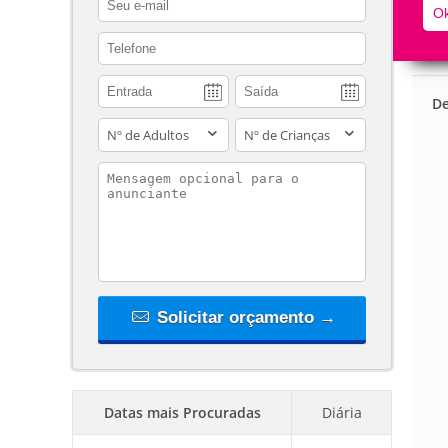
Ok
contact_phone
De
adults
children
contact_message
Solicitar orçamento →
Datas mais Procuradas
Diária