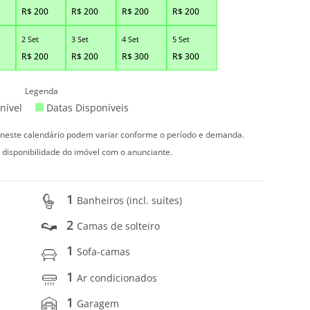
R$
200
R$
200
R$
200
R$
200
2 Set
3 Set
4 Set
5 Set
R$
200
R$
200
R$
300
R$
300
Legenda
nível
Datas Disponíveis
s neste calendário podem variar conforme o período e demanda.
 disponibilidade do imóvel com o anunciante.
1
Banheiros (incl. suítes)
2
Camas de solteiro
1
Sofa-camas
1
Ar condicionados
1
Garagem