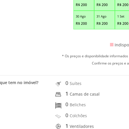
R$
200
R$
200
R$
200
30 Ago
31 Ago
1 Set
R$
200
R$
200
R$
200
Indispo
* Os preços e disponibilidade informado
Confirme os preços e a
0
que tem no imóvel?
Suítes
1
Camas de casal
0
Beliches
0
Colchões
1
Ventiladores