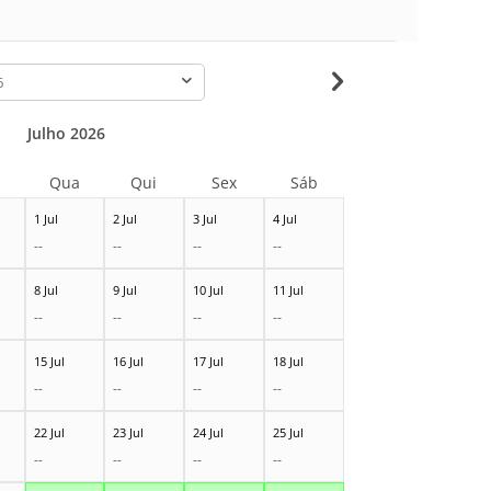
-
Julho 2026
Qua
Qui
Sex
Sáb
1 Jul
2 Jul
3 Jul
4 Jul
--
--
--
--
8 Jul
9 Jul
10 Jul
11 Jul
--
--
--
--
15 Jul
16 Jul
17 Jul
18 Jul
--
--
--
--
22 Jul
23 Jul
24 Jul
25 Jul
--
--
--
--