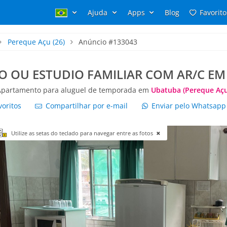
Ajuda
Apps
Blog
Favorito
Pereque Açu
(26)
Anúncio #133043
 OU ESTUDIO FAMILIAR COM AR/C EM
Apartamento para aluguel de temporada em
Ubatuba (Pereque Açu
voritos
Compartilhar por e-mail
Enviar pelo Whatsap
Utilize as setas do teclado para navegar entre as fotos