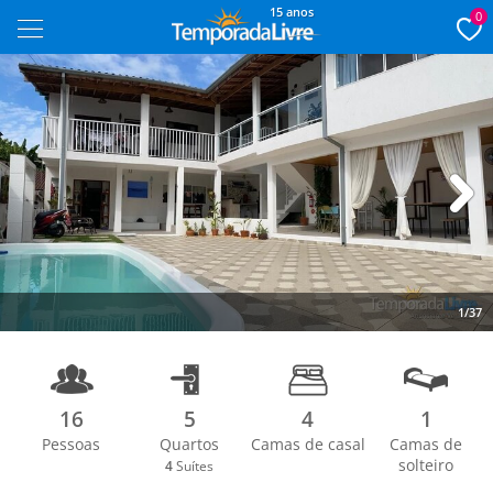
15 anos
0
Next
1/37
16
5
4
1
Pessoas
Quartos
Camas de casal
Camas de
solteiro
4
Suítes