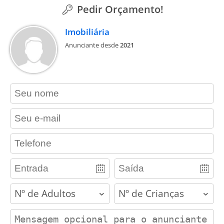
Pedir Orçamento!
Imobiliária
Anunciante desde
2021
contact_name
contact_email
contact_phone
adults
children
contact_message