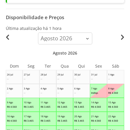
Disponibilidade e Preços
Última atualização há
1 hora
calendar-
month
Agosto 2026
Dom
Seg
Ter
Qua
Qui
Sex
Sáb
26 Jul
27 Jul
28 Jul
29 Jul
30 Jul
31 Jul
1 Ago
--
--
--
--
--
--
--
2 Ago
3 Ago
4 Ago
5 Ago
6 Ago
7 Ago
8 Ago
--
--
--
--
--
Indisp.
R$
4.560
9 Ago
10 Ago
11 Ago
12 Ago
13 Ago
14 Ago
15 Ago
R$
4.560
R$
3.465
R$
3.465
R$
3.465
R$
3.465
R$
4.560
R$
4.560
16 Ago
17 Ago
18 Ago
19 Ago
20 Ago
21 Ago
22 Ago
R$
4.560
R$
3.465
R$
3.465
R$
3.465
R$
3.465
R$
4.560
R$
4.560