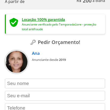
200
R$
a diária
A partir de
Locação 100% garantida
Anunciante verificado pelo TemporadaLivre - proteção
total antifraude
Pedir Orçamento!
Ana
Anunciante desde
2019
contact_name
contact_email
contact_phone