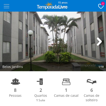
15 anos
0
Next
Belos Jardins
1/18
8
2
1
6
Pessoas
Quartos
Camas de casal
Camas de
solteiro
1
Suíte