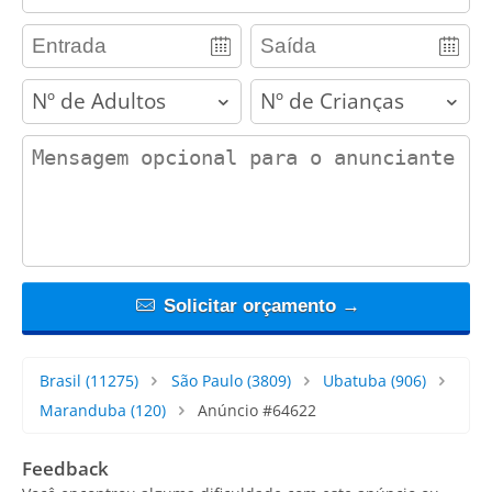
adults
children
contact_message
Solicitar orçamento →
Brasil
(11275)
São Paulo
(3809)
Ubatuba
(906)
Maranduba
(120)
Anúncio #64622
Feedback