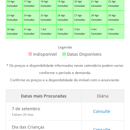
16 Ago
17 Ago
18 Ago
19 Ago
20 Ago
21 Ago
22 Ago
Consultar
Consultar
Consultar
Consultar
Consultar
Consultar
Consultar
23 Ago
24 Ago
25 Ago
26 Ago
27 Ago
28 Ago
29 Ago
Consultar
Consultar
Consultar
Consultar
Consultar
Consultar
Consultar
30 Ago
31 Ago
1 Set
2 Set
3 Set
4 Set
5 Set
Consultar
Consultar
Consultar
Consultar
Consultar
Consultar
Consultar
Legenda
Indisponível
Datas Disponíveis
* Os preços e disponibilidade informados neste calendário podem variar
conforme o período e demanda.
Confirme os preços e a disponibilidade do imóvel com o anunciante.
Datas mais Procuradas
Diária
7 de setembro
Consulte
Faltam 29 dias
Dia das Crianças
Consulte