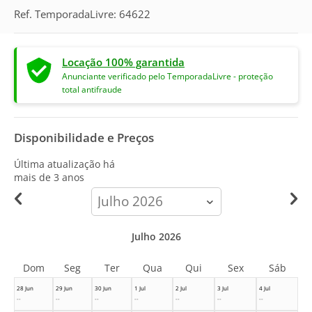
Ref. TemporadaLivre: 64622
Locação 100% garantida
Anunciante verificado pelo TemporadaLivre - proteção
total antifraude
Disponibilidade e Preços
Última atualização há
mais de 3 anos
calendar-
month
Julho 2026
Dom
Seg
Ter
Qua
Qui
Sex
Sáb
28 Jun
29 Jun
30 Jun
1 Jul
2 Jul
3 Jul
4 Jul
--
--
--
--
--
--
--