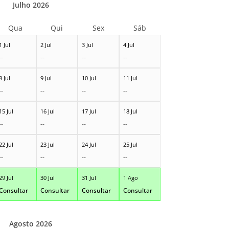
Julho 2026
Qua
Qui
Sex
Sáb
1 Jul
2 Jul
3 Jul
4 Jul
--
--
--
--
8 Jul
9 Jul
10 Jul
11 Jul
--
--
--
--
15 Jul
16 Jul
17 Jul
18 Jul
--
--
--
--
22 Jul
23 Jul
24 Jul
25 Jul
--
--
--
--
29 Jul
30 Jul
31 Jul
1 Ago
Consultar
Consultar
Consultar
Consultar
Agosto 2026