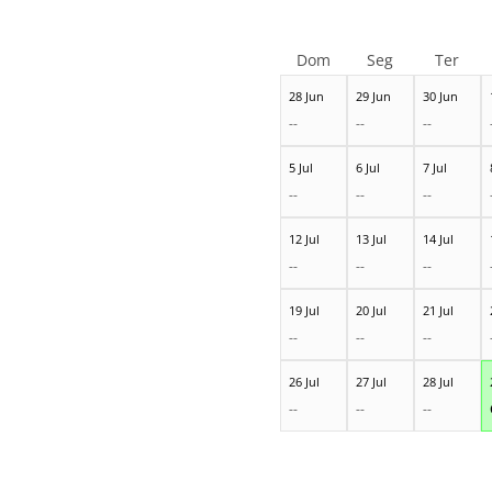
Dom
Seg
Ter
28 Jun
29 Jun
30 Jun
--
--
--
5 Jul
6 Jul
7 Jul
--
--
--
12 Jul
13 Jul
14 Jul
--
--
--
19 Jul
20 Jul
21 Jul
--
--
--
26 Jul
27 Jul
28 Jul
--
--
--