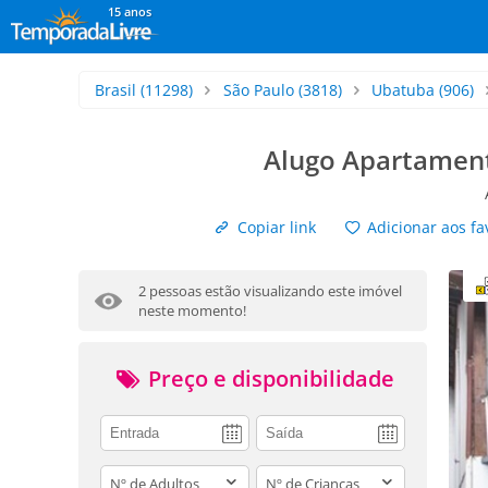
15 anos
Brasil
(11298)
São Paulo
(3818)
Ubatuba
(906)
Alugo Apartamen
Copiar link
Adicionar aos fa
2 pessoas estão visualizando este imóvel
neste momento!
Preço e disponibilidade
adults
children