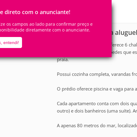
8
2
Pessoas
Quartos
le direto com o anunciante!
1
Suíte
lize os campos ao lado para confirmar preço e
ponibilidade diretamente com o anunciante.
Apartamento para alugue
scrição
, entendi!
O Condomínio Mirassol oferece 6 cha
ideal para a família e hóspedes que 
praia.
Possui cozinha completa, varandas fro
O prédio oferece piscina e vaga para a
Cada apartamento conta com dois qua
outro) e dois banheiros (uma suíte). 
A apenas 80 metros do mar, localiza