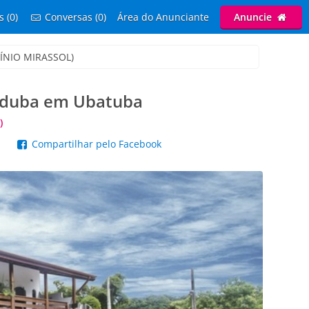
s (0)
Conversas (0)
Área do Anunciante
Anuncie
MÍNIO MIRASSOL)
nduba em Ubatuba
)
p
Compartilhar pelo Facebook