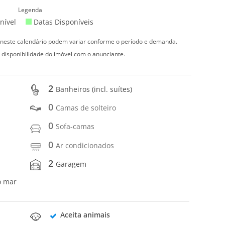
Legenda
nível
Datas Disponíveis
s neste calendário podem variar conforme o período e demanda.
 disponibilidade do imóvel com o anunciante.
2
Banheiros (incl. suítes)
0
Camas de solteiro
0
Sofa-camas
0
Ar condicionados
2
Garagem
o mar
Aceita animais