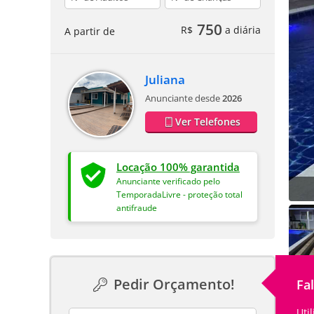
750
R$
a diária
A partir de
Juliana
Anunciante desde
2026
Ver Telefones
Locação 100% garantida
Anunciante verificado pelo
TemporadaLivre - proteção total
antifraude
Pedir Orçamento!
Fa
Uti