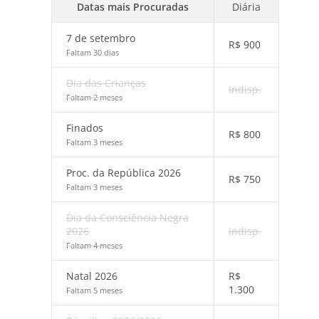
Datas mais Procuradas
Diária
7 de setembro
R$
900
Faltam 30 dias
Dia das Crianças
Indisp.
Faltam 2 meses
Finados
R$
800
Faltam 3 meses
Proc. da República 2026
R$
750
Faltam 3 meses
Dia da Consciência Negra
2026
Indisp.
Faltam 4 meses
Natal 2026
R$
1.300
Faltam 5 meses