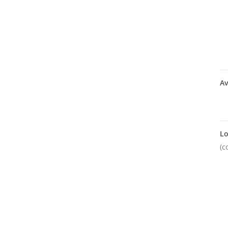
Av
Lo
(c