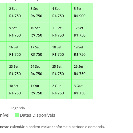
2 Set
3 Set
4 Set
5 Set
R$
750
R$
750
R$
750
R$
900
9 Set
10 Set
11 Set
12 Set
R$
750
R$
750
R$
750
R$
750
16 Set
17 Set
18 Set
19 Set
R$
750
R$
750
R$
750
R$
750
23 Set
24 Set
25 Set
26 Set
R$
750
R$
750
R$
750
R$
750
30 Set
1 Out
2 Out
3 Out
R$
750
R$
750
R$
750
R$
750
Legenda
nível
Datas Disponíveis
s neste calendário podem variar conforme o período e demanda.