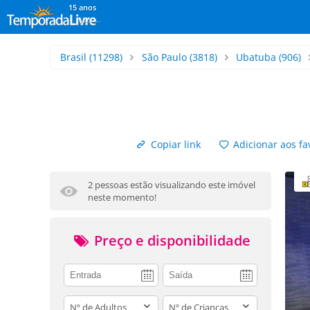
15 anos
Brasil
(11298)
São Paulo
(3818)
Ubatuba
(906)
Copiar link
Adicionar aos fa
2 pessoas estão visualizando este imóvel
neste momento!
Preço e disponibilidade
adults
children