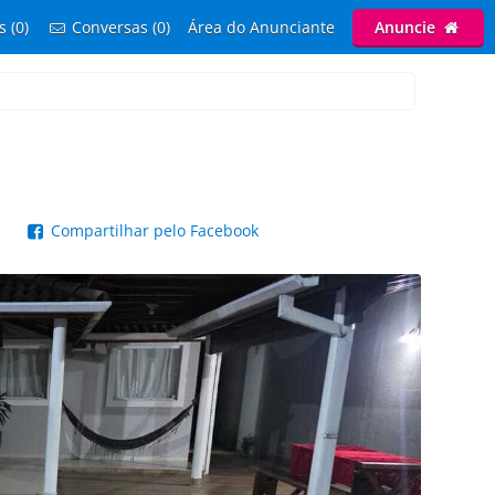
s (0)
Conversas (0)
Área do Anunciante
Anuncie
p
Compartilhar pelo Facebook