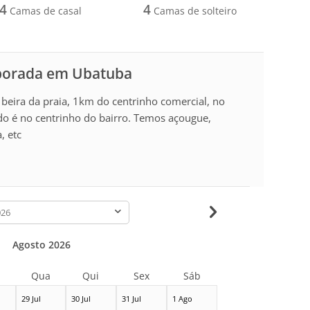
4
4
Camas de casal
Camas de solteiro
mporada em Ubatuba
eira da praia, 1km do centrinho comercial, no
do é no centrinho do bairro. Temos açougue,
, etc
-
Agosto 2026
Qua
Qui
Sex
Sáb
29 Jul
30 Jul
31 Jul
1 Ago