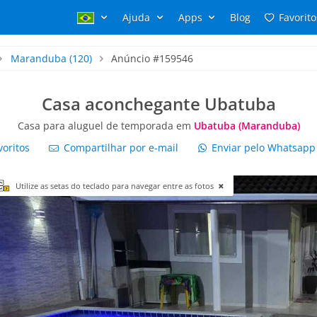
Ajuda
Apps
Blog
Favorito
Maranduba
(120)
Anúncio #159546
Casa aconchegante Ubatuba
Casa para aluguel de temporada em
Ubatuba (Maranduba)
voritos
Compartilhar por e-mail
Enviar pelo Whatsap
Utilize as setas do teclado para navegar entre as fotos