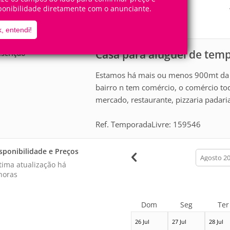
12
3
Pessoas
Quartos
ponibilidade diretamente com o anunciante.
1
Suíte
, entendi!
Casa para aluguel de te
scrição
Estamos há mais ou menos 900mt da b
bairro n tem comércio, o comércio to
mercado, restaurante, pizzaria padaria
Ref. TemporadaLivre: 159546
sponibilidade e Preços
calendar
month
tima atualização há
horas
Dom
Seg
Ter
26 Jul
27 Jul
28 Jul