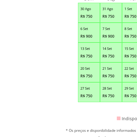
30 Ago
31 Ago
1 Set
R$
750
R$
750
R$
750
6 Set
7 Set
8 Set
R$
900
R$
900
R$
750
13 Set
14 Set
15 Set
R$
750
R$
750
R$
750
20 Set
21 Set
22 Set
R$
750
R$
750
R$
750
27 Set
28 Set
29 Set
R$
750
R$
750
R$
750
Indispo
* Os preços e disponibilidade informado