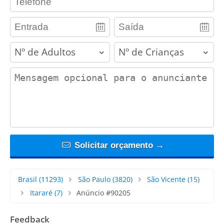
adults
children
contact_message
Solicitar orçamento →
Brasil
(11293)
São Paulo
(3820)
São Vicente
(15)
Itararé
(7)
Anúncio #90205
Feedback