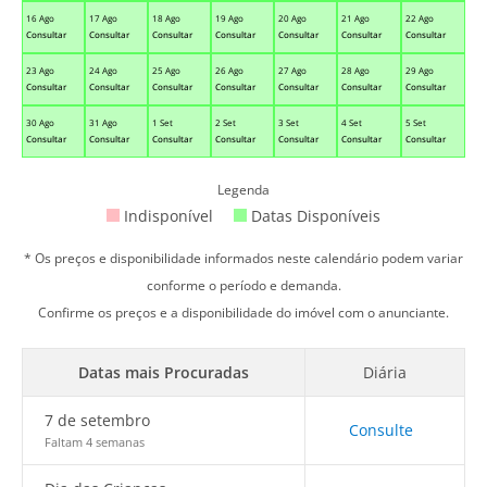
16 Ago
17 Ago
18 Ago
19 Ago
20 Ago
21 Ago
22 Ago
Consultar
Consultar
Consultar
Consultar
Consultar
Consultar
Consultar
23 Ago
24 Ago
25 Ago
26 Ago
27 Ago
28 Ago
29 Ago
Consultar
Consultar
Consultar
Consultar
Consultar
Consultar
Consultar
30 Ago
31 Ago
1 Set
2 Set
3 Set
4 Set
5 Set
Consultar
Consultar
Consultar
Consultar
Consultar
Consultar
Consultar
Legenda
Indisponível
Datas Disponíveis
* Os preços e disponibilidade informados neste calendário podem variar
conforme o período e demanda.
Confirme os preços e a disponibilidade do imóvel com o anunciante.
Datas mais Procuradas
Diária
7 de setembro
Consulte
Faltam 4 semanas