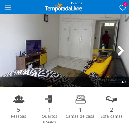
15 anos
0
Next
1/7
5
1
1
2
Pessoas
Quartos
Camas de casal
Sofa-camas
0
Suítes