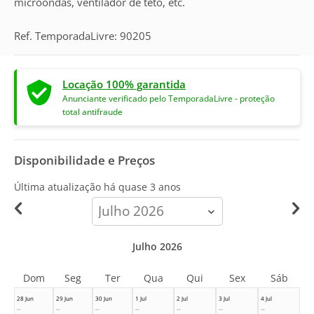
microondas, ventilador de teto, etc.
Ref. TemporadaLivre: 90205
Locação 100% garantida
Anunciante verificado pelo TemporadaLivre - proteção
total antifraude
Disponibilidade e Preços
Última atualização há
quase 3 anos
calendar-
month
Julho 2026
Dom
Seg
Ter
Qua
Qui
Sex
Sáb
28 Jun
29 Jun
30 Jun
1 Jul
2 Jul
3 Jul
4 Jul
--
--
--
--
--
--
--