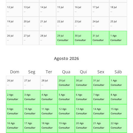
12 Jul
13 Jul
14 Jul
15 Jul
16 Jul
17 Jul
18 Jul
--
--
--
--
--
--
--
19 Jul
20 Jul
21 Jul
22 Jul
23 Jul
24 Jul
25 Jul
--
--
--
--
--
--
--
26 Jul
27 Jul
28 Jul
29 Jul
30 Jul
31 Jul
1 Ago
--
--
--
Consultar
Consultar
Consultar
Consultar
Agosto 2026
Dom
Seg
Ter
Qua
Qui
Sex
Sáb
26 Jul
27 Jul
28 Jul
29 Jul
30 Jul
31 Jul
1 Ago
--
--
--
Consultar
Consultar
Consultar
Consultar
2 Ago
3 Ago
4 Ago
5 Ago
6 Ago
7 Ago
8 Ago
Consultar
Consultar
Consultar
Consultar
Consultar
Consultar
Consultar
9 Ago
10 Ago
11 Ago
12 Ago
13 Ago
14 Ago
15 Ago
Consultar
Consultar
Consultar
Consultar
Consultar
Consultar
Consultar
16 Ago
17 Ago
18 Ago
19 Ago
20 Ago
21 Ago
22 Ago
Consultar
Consultar
Consultar
Consultar
Consultar
Consultar
Consultar