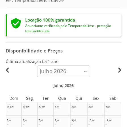
Ref. TemporadaLivre: 106929
Locação 100% garantida
Anunciante verificado pelo TemporadaLivre - proteção
total antifraude
Disponibilidade e Preços
Última atualização há
1 ano
calendar-
month
Julho 2026
Dom
Seg
Ter
Qua
Qui
Sex
Sáb
28 Jun
29 Jun
30 Jun
1 Jul
2 Jul
3 Jul
4 Jul
--
--
--
--
--
--
--
5 Jul
6 Jul
7 Jul
8 Jul
9 Jul
10 Jul
11 Jul
--
--
--
--
--
--
--