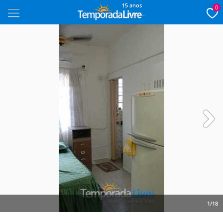
15 anos
0
Next
1/18