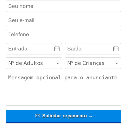
contact_name
contact_email
contact_phone
adults
children
contact_message
Solicitar orçamento →