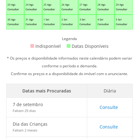
23 Ago
24 Ago
25 Ago
26 Ago
27 Ago
28 Ago
29 Ago
Consultar
Consultar
Consultar
Consultar
Consultar
Consultar
Consultar
30 Ago
31 Ago
1 Set
2 Set
3 Set
4 Set
5 Set
Consultar
Consultar
Consultar
Consultar
Consultar
Consultar
Consultar
Legenda
Indisponível
Datas Disponíveis
* Os preços e disponibilidade informados neste calendário podem variar
conforme o período e demanda.
Confirme os preços e a disponibilidade do imóvel com o anunciante.
Datas mais Procuradas
Diária
7 de setembro
Consulte
Faltam 29 dias
Dia das Crianças
Consulte
Faltam 2 meses