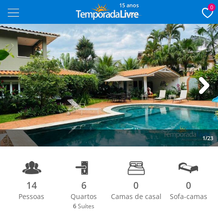
15 anos
0
Next
1/23
14
6
0
0
Pessoas
Quartos
Camas de casal
Sofa-camas
6
Suítes