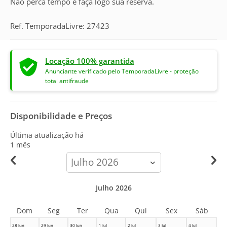
Não perca tempo e faça logo sua reserva.
Ref. TemporadaLivre: 27423
Locação 100% garantida
Anunciante verificado pelo TemporadaLivre - proteção
total antifraude
Disponibilidade e Preços
Última atualização há
1 mês
calendar-
month
Julho 2026
Dom
Seg
Ter
Qua
Qui
Sex
Sáb
28 Jun
29 Jun
30 Jun
1 Jul
2 Jul
3 Jul
4 Jul