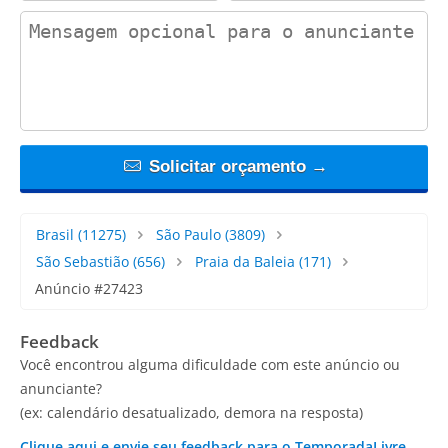
contact_message
Solicitar orçamento →
Brasil
(11275)
São Paulo
(3809)
São Sebastião
(656)
Praia da Baleia
(171)
Anúncio #27423
Feedback
Você encontrou alguma dificuldade com este anúncio ou
anunciante?
(ex: calendário desatualizado, demora na resposta)
Clique aqui e envie seu feedback para o TemporadaLivre