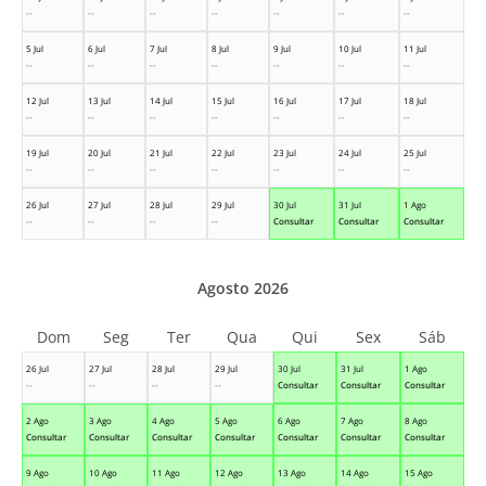
--
--
--
--
--
--
--
5 Jul
6 Jul
7 Jul
8 Jul
9 Jul
10 Jul
11 Jul
--
--
--
--
--
--
--
12 Jul
13 Jul
14 Jul
15 Jul
16 Jul
17 Jul
18 Jul
--
--
--
--
--
--
--
19 Jul
20 Jul
21 Jul
22 Jul
23 Jul
24 Jul
25 Jul
--
--
--
--
--
--
--
26 Jul
27 Jul
28 Jul
29 Jul
30 Jul
31 Jul
1 Ago
--
--
--
--
Consultar
Consultar
Consultar
Agosto 2026
Dom
Seg
Ter
Qua
Qui
Sex
Sáb
26 Jul
27 Jul
28 Jul
29 Jul
30 Jul
31 Jul
1 Ago
--
--
--
--
Consultar
Consultar
Consultar
2 Ago
3 Ago
4 Ago
5 Ago
6 Ago
7 Ago
8 Ago
Consultar
Consultar
Consultar
Consultar
Consultar
Consultar
Consultar
9 Ago
10 Ago
11 Ago
12 Ago
13 Ago
14 Ago
15 Ago