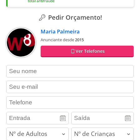
total antifraude
Pedir Orçamento!
Maria Palmeira
Anunciante desde
2015
Ver Telefones
contact_name
contact_email
contact_phone
adults
children