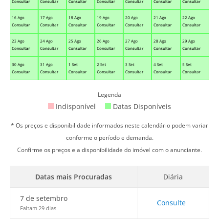
Consultar
Consultar
Consultar
Consultar
Consultar
Consultar
Consultar
16 Ago
17 Ago
18 Ago
19 Ago
20 Ago
21 Ago
22 Ago
Consultar
Consultar
Consultar
Consultar
Consultar
Consultar
Consultar
23 Ago
24 Ago
25 Ago
26 Ago
27 Ago
28 Ago
29 Ago
Consultar
Consultar
Consultar
Consultar
Consultar
Consultar
Consultar
30 Ago
31 Ago
1 Set
2 Set
3 Set
4 Set
5 Set
Consultar
Consultar
Consultar
Consultar
Consultar
Consultar
Consultar
Legenda
Indisponível
Datas Disponíveis
* Os preços e disponibilidade informados neste calendário podem variar
conforme o período e demanda.
Confirme os preços e a disponibilidade do imóvel com o anunciante.
Datas mais Procuradas
Diária
7 de setembro
Consulte
Faltam 29 dias