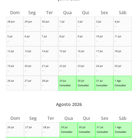
Dom
Seg
Ter
Qua
Qui
Sex
Sáb
28 Jun
29 Jun
30 Jun
1 Jul
2 Jul
3 Jul
4 Jul
--
--
--
--
--
--
--
5 Jul
6 Jul
7 Jul
8 Jul
9 Jul
10 Jul
11 Jul
--
--
--
--
--
--
--
12 Jul
13 Jul
14 Jul
15 Jul
16 Jul
17 Jul
18 Jul
--
--
--
--
--
--
--
19 Jul
20 Jul
21 Jul
22 Jul
23 Jul
24 Jul
25 Jul
--
--
--
--
--
--
--
26 Jul
27 Jul
28 Jul
29 Jul
30 Jul
31 Jul
1 Ago
--
--
--
Consultar
Consultar
Consultar
Consultar
Agosto 2026
Dom
Seg
Ter
Qua
Qui
Sex
Sáb
26 Jul
27 Jul
28 Jul
29 Jul
30 Jul
31 Jul
1 Ago
--
--
--
Consultar
Consultar
Consultar
Consultar