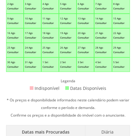
2 Ago
3 Ago
4 Ago
5 Ago
6 Ago
7 Ago
8 Ago
Consultar
Consultar
Consultar
Consultar
Consultar
Consultar
Consultar
9 Ago
10 Ago
11 Ago
12 Ago
13 Ago
14 Ago
15 Ago
Consultar
Consultar
Consultar
Consultar
Consultar
Consultar
Consultar
16 Ago
17 Ago
18 Ago
19 Ago
20 Ago
21 Ago
22 Ago
Consultar
Consultar
Consultar
Consultar
Consultar
Consultar
Consultar
23 Ago
24 Ago
25 Ago
26 Ago
27 Ago
28 Ago
29 Ago
Consultar
Consultar
Consultar
Consultar
Consultar
Consultar
Consultar
30 Ago
31 Ago
1 Set
2 Set
3 Set
4 Set
5 Set
Consultar
Consultar
Consultar
Consultar
Consultar
Consultar
Consultar
Legenda
Indisponível
Datas Disponíveis
* Os preços e disponibilidade informados neste calendário podem variar
conforme o período e demanda.
Confirme os preços e a disponibilidade do imóvel com o anunciante.
Datas mais Procuradas
Diária