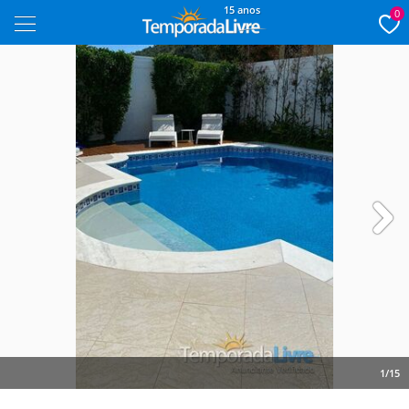
15 anos
0
Next
1/15