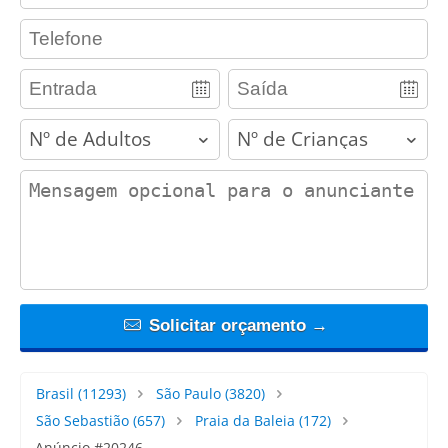
contact_phone
adults
children
contact_message
Solicitar orçamento →
Brasil
(11293)
São Paulo
(3820)
São Sebastião
(657)
Praia da Baleia
(172)
Anúncio #20246