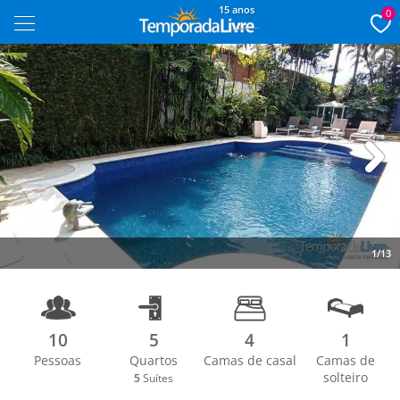
15 anos
0
Next
1/13
10
5
4
1
Pessoas
Quartos
Camas de casal
Camas de
solteiro
5
Suítes