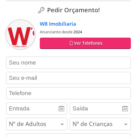
Pedir Orçamento!
W8 Imobiliaria
Anunciante desde
2024
Ver Telefones
contact_name
contact_email
contact_phone
adults
children
contact_message