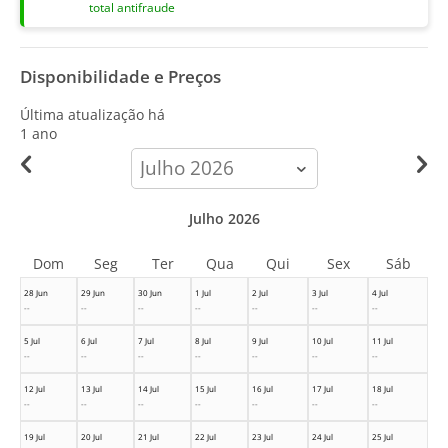
total antifraude
Disponibilidade e Preços
Última atualização há
1 ano
calendar-
month
Julho 2026
Dom
Seg
Ter
Qua
Qui
Sex
Sáb
28 Jun
29 Jun
30 Jun
1 Jul
2 Jul
3 Jul
4 Jul
--
--
--
--
--
--
--
5 Jul
6 Jul
7 Jul
8 Jul
9 Jul
10 Jul
11 Jul
--
--
--
--
--
--
--
12 Jul
13 Jul
14 Jul
15 Jul
16 Jul
17 Jul
18 Jul
--
--
--
--
--
--
--
19 Jul
20 Jul
21 Jul
22 Jul
23 Jul
24 Jul
25 Jul