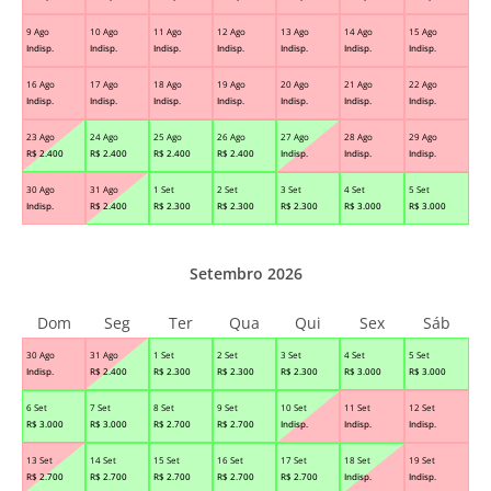
9 Ago
10 Ago
11 Ago
12 Ago
13 Ago
14 Ago
15 Ago
Indisp.
Indisp.
Indisp.
Indisp.
Indisp.
Indisp.
Indisp.
16 Ago
17 Ago
18 Ago
19 Ago
20 Ago
21 Ago
22 Ago
Indisp.
Indisp.
Indisp.
Indisp.
Indisp.
Indisp.
Indisp.
23 Ago
24 Ago
25 Ago
26 Ago
27 Ago
28 Ago
29 Ago
R$
2.400
R$
2.400
R$
2.400
R$
2.400
Indisp.
Indisp.
Indisp.
30 Ago
31 Ago
1 Set
2 Set
3 Set
4 Set
5 Set
Indisp.
R$
2.400
R$
2.300
R$
2.300
R$
2.300
R$
3.000
R$
3.000
Setembro 2026
Dom
Seg
Ter
Qua
Qui
Sex
Sáb
30 Ago
31 Ago
1 Set
2 Set
3 Set
4 Set
5 Set
Indisp.
R$
2.400
R$
2.300
R$
2.300
R$
2.300
R$
3.000
R$
3.000
6 Set
7 Set
8 Set
9 Set
10 Set
11 Set
12 Set
R$
3.000
R$
3.000
R$
2.700
R$
2.700
Indisp.
Indisp.
Indisp.
13 Set
14 Set
15 Set
16 Set
17 Set
18 Set
19 Set
R$
2.700
R$
2.700
R$
2.700
R$
2.700
R$
2.700
Indisp.
Indisp.