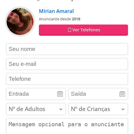
Mirian Amaral
Anunciante desde
2018
Ver Telefones
contact_name
contact_email
contact_phone
adults
children
contact_message