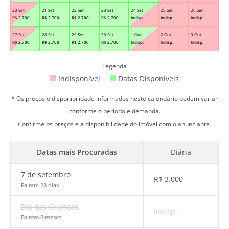
20 Set
21 Set
22 Set
23 Set
24 Set
25 Set
26 Set
R$
2.700
R$
2.700
R$
2.700
R$
2.700
Indisp.
Indisp.
Indisp.
27 Set
28 Set
29 Set
30 Set
1 Out
2 Out
3 Out
R$
2.700
R$
2.700
R$
2.700
R$
2.700
Indisp.
Indisp.
Indisp.
Legenda
Indisponível
Datas Disponíveis
* Os preços e disponibilidade informados neste calendário podem variar
conforme o período e demanda.
Confirme os preços e a disponibilidade do imóvel com o anunciante.
Datas mais Procuradas
Diária
7 de setembro
R$
3.000
Faltam 28 dias
Dia das Crianças
Indisp.
Faltam 2 meses