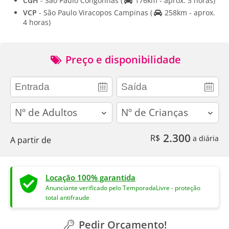
CGH
- Sao Paulo Congonhas
(
176km - aprox. 3 horas)
VCP
- São Paulo Viracopos Campinas
(
258km - aprox.
4 horas)
Preço e disponibilidade
adults
children
2.300
R$
a diária
A partir de
Locação 100% garantida
Anunciante verificado pelo TemporadaLivre - proteção
total antifraude
Pedir Orçamento!