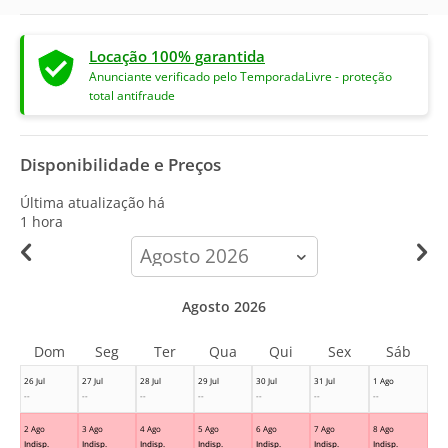
Locação 100% garantida
Anunciante verificado pelo TemporadaLivre - proteção
total antifraude
Disponibilidade e Preços
Última atualização há
1 hora
calendar-
month
Agosto 2026
Dom
Seg
Ter
Qua
Qui
Sex
Sáb
26 Jul
27 Jul
28 Jul
29 Jul
30 Jul
31 Jul
1 Ago
--
--
--
--
--
--
--
2 Ago
3 Ago
4 Ago
5 Ago
6 Ago
7 Ago
8 Ago
Indisp.
Indisp.
Indisp.
Indisp.
Indisp.
Indisp.
Indisp.