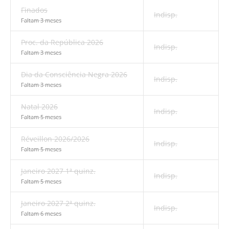
Finados
Indisp.
Faltam 3 meses
Proc. da República 2026
Indisp.
Faltam 3 meses
Dia da Consciência Negra 2026
Indisp.
Faltam 3 meses
Natal 2026
Indisp.
Faltam 5 meses
Réveillon 2026/2026
Indisp.
Faltam 5 meses
Janeiro 2027 1ª quinz.
Indisp.
Faltam 5 meses
Janeiro 2027 2ª quinz.
Indisp.
Faltam 6 meses