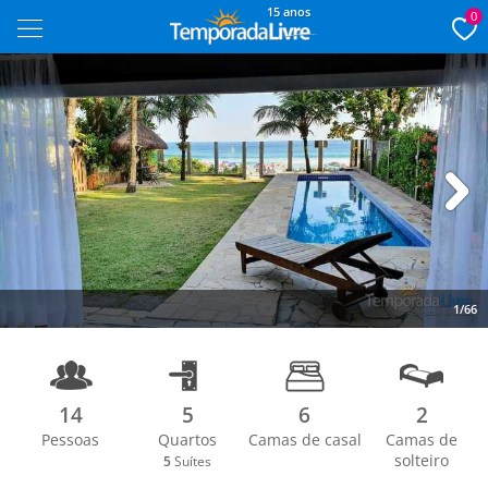
15 anos
0
Next
1/66
14
5
6
2
Pessoas
Quartos
Camas de casal
Camas de
solteiro
5
Suítes