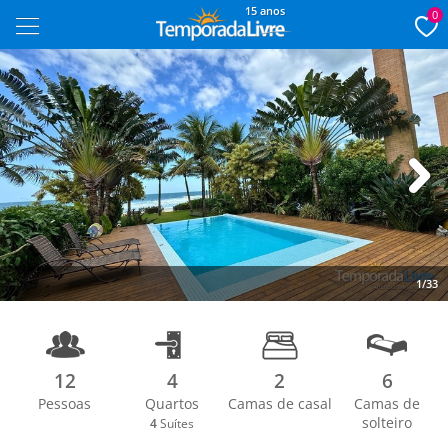
15 anos
0
Next
1/33
12
4
2
6
Pessoas
Quartos
Camas de casal
Camas de
solteiro
4
Suítes