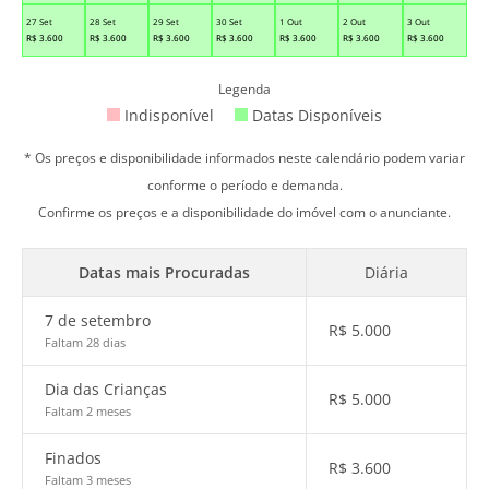
27 Set
28 Set
29 Set
30 Set
1 Out
2 Out
3 Out
R$
3.600
R$
3.600
R$
3.600
R$
3.600
R$
3.600
R$
3.600
R$
3.600
Legenda
Indisponível
Datas Disponíveis
* Os preços e disponibilidade informados neste calendário podem variar
conforme o período e demanda.
Confirme os preços e a disponibilidade do imóvel com o anunciante.
Datas mais Procuradas
Diária
7 de setembro
R$
5.000
Faltam 28 dias
Dia das Crianças
R$
5.000
Faltam 2 meses
Finados
R$
3.600
Faltam 3 meses