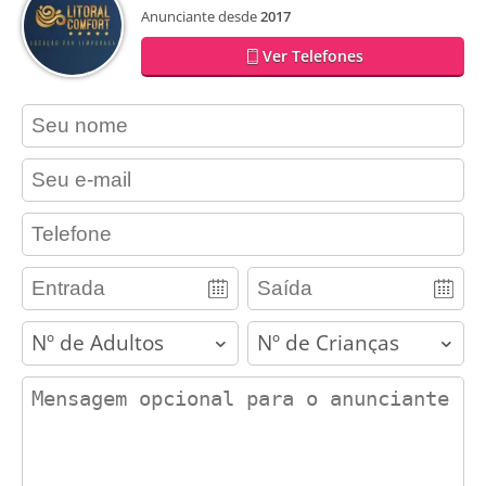
Anunciante desde
2017
Ver Telefones
contact_name
contact_email
contact_phone
adults
children
contact_message