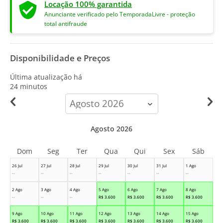
Locação 100% garantida
Anunciante verificado pelo TemporadaLivre - proteção
total antifraude
Disponibilidade e Preços
Última atualização há
24 minutos
calendar-
month
Agosto 2026
Dom
Seg
Ter
Qua
Qui
Sex
Sáb
26 Jul
27 Jul
28 Jul
29 Jul
30 Jul
31 Jul
1 Ago
--
--
--
--
--
--
--
2 Ago
3 Ago
4 Ago
5 Ago
6 Ago
7 Ago
8 Ago
--
--
--
R$
3.600
R$
3.600
R$
3.600
R$
3.600
9 Ago
10 Ago
11 Ago
12 Ago
13 Ago
14 Ago
15 Ago
R$
3.600
R$
3.600
R$
3.600
R$
3.600
R$
3.600
R$
3.600
R$
3.600