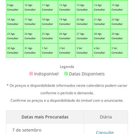
9 Ago
10 Ago
11 Ago
12 Ago
13 Ago
14 Ago
15 Ago
Consultar
Consultar
Consultar
Consultar
Consultar
Consultar
Consultar
16 Ago
17 Ago
18 Ago
19 Ago
20 Ago
21 Ago
22 Ago
Consultar
Consultar
Consultar
Consultar
Consultar
Consultar
Consultar
23 Ago
24 Ago
25 Ago
26 Ago
27 Ago
28 Ago
29 Ago
Consultar
Consultar
Consultar
Consultar
Consultar
Consultar
Consultar
30 Ago
31 Ago
1 Set
2 Set
3 Set
4 Set
5 Set
Consultar
Consultar
Consultar
Consultar
Consultar
Consultar
Consultar
Legenda
Indisponível
Datas Disponíveis
* Os preços e disponibilidade informados neste calendário podem variar
conforme o período e demanda.
Confirme os preços e a disponibilidade do imóvel com o anunciante.
Datas mais Procuradas
Diária
7 de setembro
Consulte