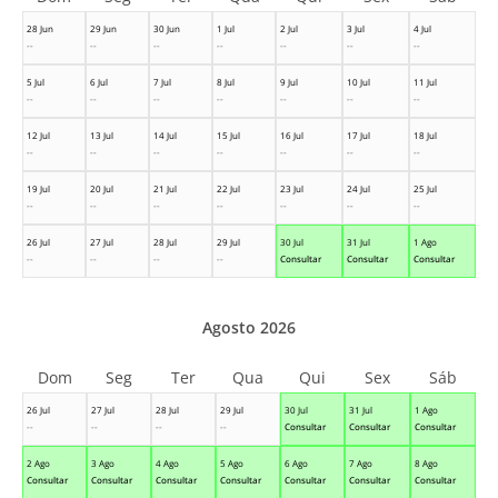
28 Jun
29 Jun
30 Jun
1 Jul
2 Jul
3 Jul
4 Jul
--
--
--
--
--
--
--
5 Jul
6 Jul
7 Jul
8 Jul
9 Jul
10 Jul
11 Jul
--
--
--
--
--
--
--
12 Jul
13 Jul
14 Jul
15 Jul
16 Jul
17 Jul
18 Jul
--
--
--
--
--
--
--
19 Jul
20 Jul
21 Jul
22 Jul
23 Jul
24 Jul
25 Jul
--
--
--
--
--
--
--
26 Jul
27 Jul
28 Jul
29 Jul
30 Jul
31 Jul
1 Ago
--
--
--
--
Consultar
Consultar
Consultar
Agosto 2026
Dom
Seg
Ter
Qua
Qui
Sex
Sáb
26 Jul
27 Jul
28 Jul
29 Jul
30 Jul
31 Jul
1 Ago
--
--
--
--
Consultar
Consultar
Consultar
2 Ago
3 Ago
4 Ago
5 Ago
6 Ago
7 Ago
8 Ago
Consultar
Consultar
Consultar
Consultar
Consultar
Consultar
Consultar