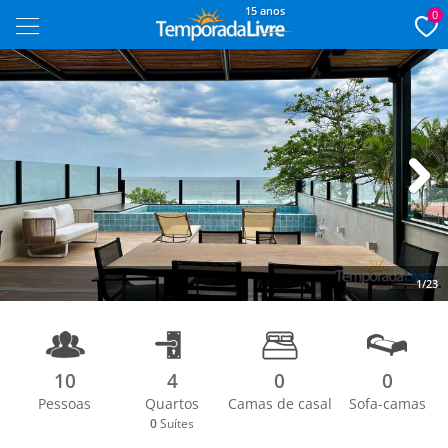
15 anos
0
Next
1/23
10
4
0
0
Pessoas
Quartos
Camas de casal
Sofa-camas
0
Suítes