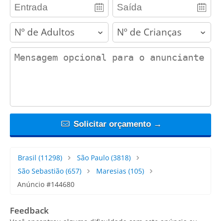
adults
children
contact_message
Solicitar orçamento →
Brasil
(11298)
São Paulo
(3818)
São Sebastião
(657)
Maresias
(105)
Anúncio #144680
Feedback