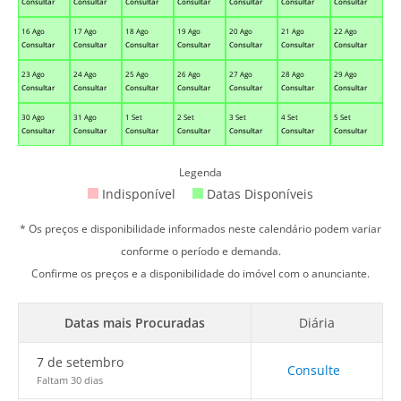
Consultar
Consultar
Consultar
Consultar
Consultar
Consultar
Consultar
16 Ago
17 Ago
18 Ago
19 Ago
20 Ago
21 Ago
22 Ago
Consultar
Consultar
Consultar
Consultar
Consultar
Consultar
Consultar
23 Ago
24 Ago
25 Ago
26 Ago
27 Ago
28 Ago
29 Ago
Consultar
Consultar
Consultar
Consultar
Consultar
Consultar
Consultar
30 Ago
31 Ago
1 Set
2 Set
3 Set
4 Set
5 Set
Consultar
Consultar
Consultar
Consultar
Consultar
Consultar
Consultar
Legenda
Indisponível
Datas Disponíveis
* Os preços e disponibilidade informados neste calendário podem variar
conforme o período e demanda.
Confirme os preços e a disponibilidade do imóvel com o anunciante.
Datas mais Procuradas
Diária
7 de setembro
Consulte
Faltam 30 dias