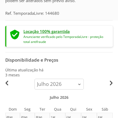
podem ser alterados sem prévio aviso.
Ref. TemporadaLivre: 144680
Locação 100% garantida
Anunciante verificado pelo TemporadaLivre - proteção
total antifraude
Disponibilidade e Preços
Última atualização há
3 meses
calendar-
month
Julho 2026
Dom
Seg
Ter
Qua
Qui
Sex
Sáb
28 Jun
29 Jun
30 Jun
1 Jul
2 Jul
3 Jul
4 Jul