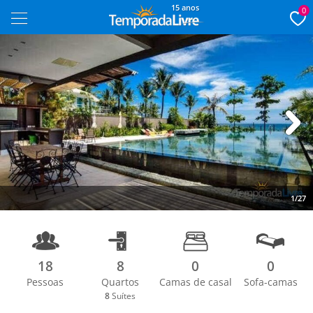
15 anos
0
Next
1/27
18
8
0
0
Pessoas
Quartos
Camas de casal
Sofa-camas
8
Suítes