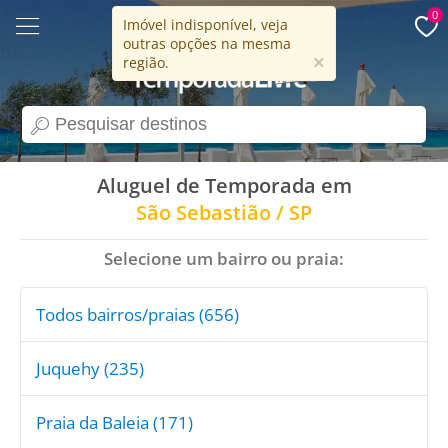
0
Imóvel indisponível, veja
outras opções na mesma
15 anos
×
região.
search
Aluguel de Temporada em
São Sebastião / SP
Selecione um bairro ou praia:
Todos bairros/praias (656)
Juquehy (235)
Praia da Baleia (171)