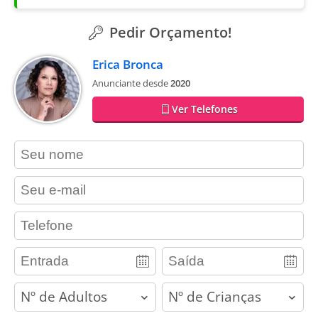
Pedir Orçamento!
Erica Bronca
Anunciante desde
2020
Ver Telefones
contact_name
contact_email
contact_phone
adults
children