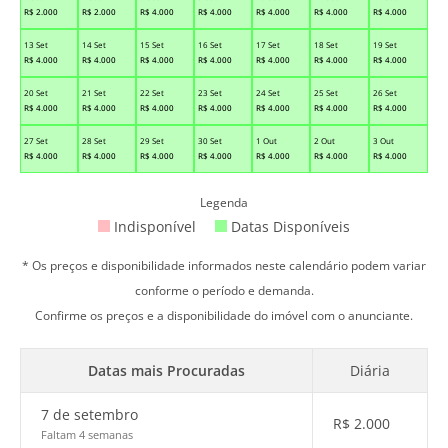
R$
2.000
R$
2.000
R$
4.000
R$
4.000
R$
4.000
R$
4.000
R$
4.000
13 Set
14 Set
15 Set
16 Set
17 Set
18 Set
19 Set
R$
4.000
R$
4.000
R$
4.000
R$
4.000
R$
4.000
R$
4.000
R$
4.000
20 Set
21 Set
22 Set
23 Set
24 Set
25 Set
26 Set
R$
4.000
R$
4.000
R$
4.000
R$
4.000
R$
4.000
R$
4.000
R$
4.000
27 Set
28 Set
29 Set
30 Set
1 Out
2 Out
3 Out
R$
4.000
R$
4.000
R$
4.000
R$
4.000
R$
4.000
R$
4.000
R$
4.000
Legenda
Indisponível
Datas Disponíveis
* Os preços e disponibilidade informados neste calendário podem variar
conforme o período e demanda.
Confirme os preços e a disponibilidade do imóvel com o anunciante.
Datas mais Procuradas
Diária
7 de setembro
R$
2.000
Faltam 4 semanas