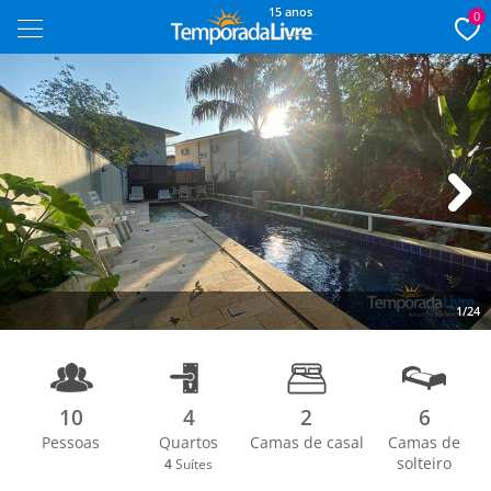
15 anos
0
Next
1/24
10
4
2
6
Pessoas
Quartos
Camas de casal
Camas de
solteiro
4
Suítes