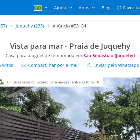
Ajuda
Apps
Blog
Favorito
657)
Juquehy
(235)
Anúncio #53184
Vista para mar - Praia de Juquehy
Casa para aluguel de temporada em
São Sebastião (Juquehy)
voritos
Compartilhar por e-mail
Enviar pelo Whatsap
Utilize as setas do teclado para navegar entre as fotos