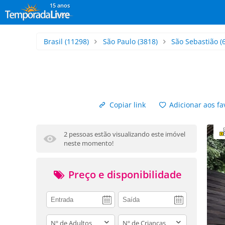
15 anos
Brasil
(11298)
São Paulo
(3818)
São Sebastião
(
Copiar link
Adicionar aos fa
2 pessoas estão visualizando este imóvel
neste momento!
Preço e disponibilidade
adults
children