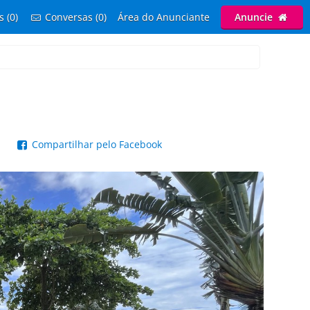
s (0)
Conversas (0)
Área do Anunciante
Anuncie
p
Compartilhar pelo Facebook