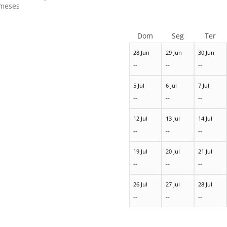
meses
Dom
Seg
Ter
28 Jun
29 Jun
30 Jun
--
--
--
5 Jul
6 Jul
7 Jul
--
--
--
12 Jul
13 Jul
14 Jul
--
--
--
19 Jul
20 Jul
21 Jul
--
--
--
26 Jul
27 Jul
28 Jul
--
--
--