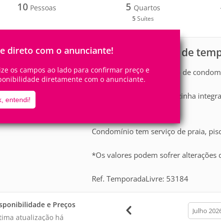
10
5
Pessoas
Quartos
5
Suítes
le direto com o anunciante!
Casa para aluguel de tem
scrição
lize os campos ao lado para confirmar preço e
Casa frente ao mar dentro de condom
ponibilidade diretamente com o anunciante.
5 suítes, lavabo, sala e cozinha inte
, entendi!
incrível para o mar.
Condomínio tem serviço de praia, pisci
*Os valores podem sofrer alterações
Ref. TemporadaLivre: 53184
sponibilidade e Preços
calendar
month
tima atualização há