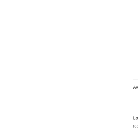
Av
Lo
(c