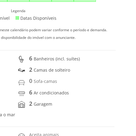
Legenda
nível
Datas Disponíveis
s neste calendário podem variar conforme o período e demanda.
 disponibilidade do imóvel com o anunciante.
6
Banheiros (incl. suítes)
2
Camas de solteiro
0
Sofa-camas
6
Ar condicionados
2
Garagem
ra o mar
Aceita animais