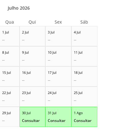
Julho 2026
Qua
Qui
Sex
Sáb
1 Jul
2 Jul
3 Jul
4 Jul
--
--
--
--
8 Jul
9 Jul
10 Jul
11 Jul
--
--
--
--
15 Jul
16 Jul
17 Jul
18 Jul
--
--
--
--
22 Jul
23 Jul
24 Jul
25 Jul
--
--
--
--
29 Jul
30 Jul
31 Jul
1 Ago
--
Consultar
Consultar
Consultar