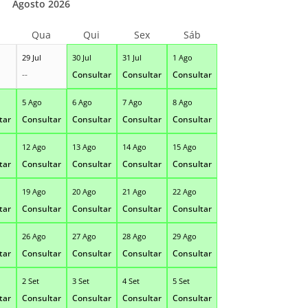
Agosto 2026
Qua
Qui
Sex
Sáb
29 Jul
30 Jul
31 Jul
1 Ago
--
Consultar
Consultar
Consultar
5 Ago
6 Ago
7 Ago
8 Ago
tar
Consultar
Consultar
Consultar
Consultar
12 Ago
13 Ago
14 Ago
15 Ago
tar
Consultar
Consultar
Consultar
Consultar
19 Ago
20 Ago
21 Ago
22 Ago
tar
Consultar
Consultar
Consultar
Consultar
26 Ago
27 Ago
28 Ago
29 Ago
tar
Consultar
Consultar
Consultar
Consultar
2 Set
3 Set
4 Set
5 Set
tar
Consultar
Consultar
Consultar
Consultar