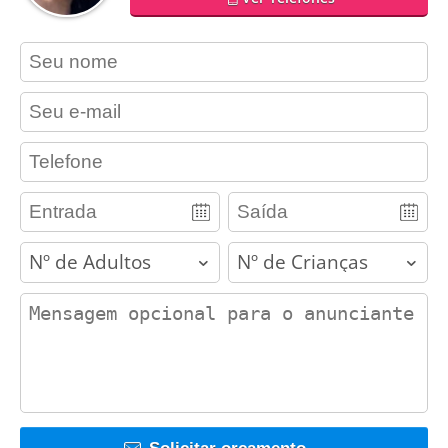
contact_name
contact_email
contact_phone
adults
children
contact_message