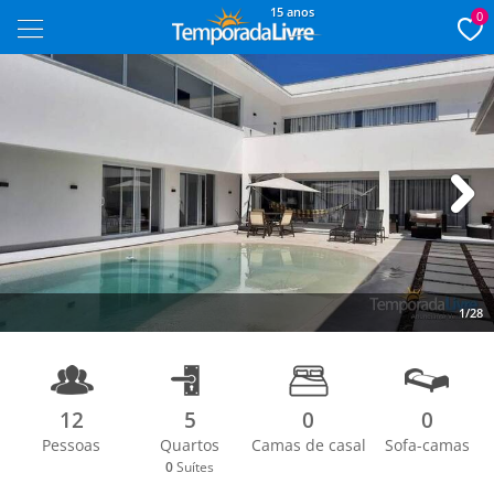
15 anos
0
Next
1/28
12
5
0
0
Pessoas
Quartos
Camas de casal
Sofa-camas
0
Suítes