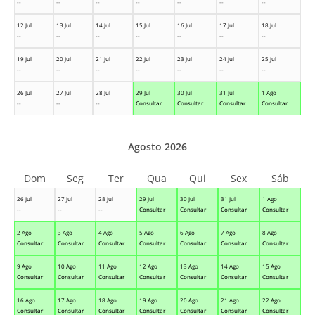
--
--
--
--
--
--
--
12 Jul
13 Jul
14 Jul
15 Jul
16 Jul
17 Jul
18 Jul
--
--
--
--
--
--
--
19 Jul
20 Jul
21 Jul
22 Jul
23 Jul
24 Jul
25 Jul
--
--
--
--
--
--
--
26 Jul
27 Jul
28 Jul
29 Jul
30 Jul
31 Jul
1 Ago
--
--
--
Consultar
Consultar
Consultar
Consultar
Agosto 2026
Dom
Seg
Ter
Qua
Qui
Sex
Sáb
26 Jul
27 Jul
28 Jul
29 Jul
30 Jul
31 Jul
1 Ago
--
--
--
Consultar
Consultar
Consultar
Consultar
2 Ago
3 Ago
4 Ago
5 Ago
6 Ago
7 Ago
8 Ago
Consultar
Consultar
Consultar
Consultar
Consultar
Consultar
Consultar
9 Ago
10 Ago
11 Ago
12 Ago
13 Ago
14 Ago
15 Ago
Consultar
Consultar
Consultar
Consultar
Consultar
Consultar
Consultar
16 Ago
17 Ago
18 Ago
19 Ago
20 Ago
21 Ago
22 Ago
Consultar
Consultar
Consultar
Consultar
Consultar
Consultar
Consultar