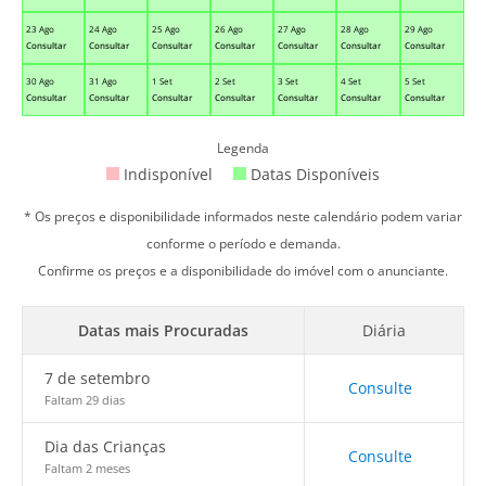
23 Ago
24 Ago
25 Ago
26 Ago
27 Ago
28 Ago
29 Ago
Consultar
Consultar
Consultar
Consultar
Consultar
Consultar
Consultar
30 Ago
31 Ago
1 Set
2 Set
3 Set
4 Set
5 Set
Consultar
Consultar
Consultar
Consultar
Consultar
Consultar
Consultar
Legenda
Indisponível
Datas Disponíveis
* Os preços e disponibilidade informados neste calendário podem variar
conforme o período e demanda.
Confirme os preços e a disponibilidade do imóvel com o anunciante.
Datas mais Procuradas
Diária
7 de setembro
Consulte
Faltam 29 dias
Dia das Crianças
Consulte
Faltam 2 meses