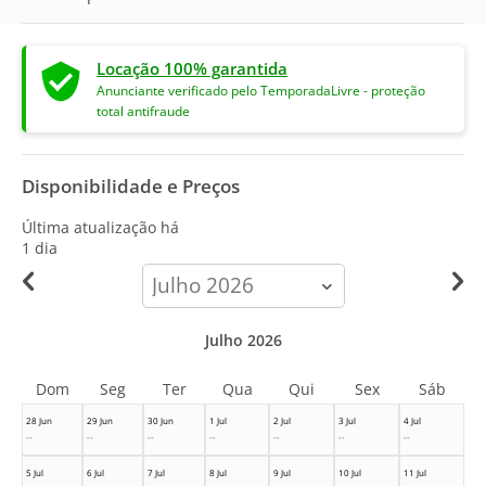
Locação 100% garantida
Anunciante verificado pelo TemporadaLivre - proteção
total antifraude
Disponibilidade e Preços
Última atualização há
1 dia
calendar-
month
Julho 2026
Dom
Seg
Ter
Qua
Qui
Sex
Sáb
28 Jun
29 Jun
30 Jun
1 Jul
2 Jul
3 Jul
4 Jul
--
--
--
--
--
--
--
5 Jul
6 Jul
7 Jul
8 Jul
9 Jul
10 Jul
11 Jul