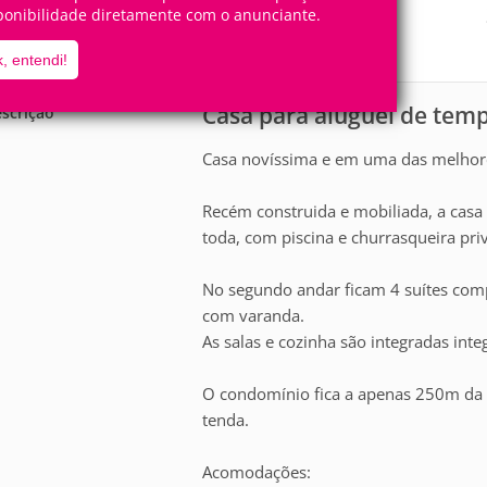
10
4
ponibilidade diretamente com o anunciante.
Pessoas
Quartos
4
Suítes
, entendi!
Casa para aluguel de tem
scrição
Casa novíssima e em uma das melhore
Recém construida e mobiliada, a casa 
toda, com piscina e churrasqueira priv
No segundo andar ficam 4 suítes comp
com varanda.
As salas e cozinha são integradas int
O condomínio fica a apenas 250m da 
tenda.
Acomodações: