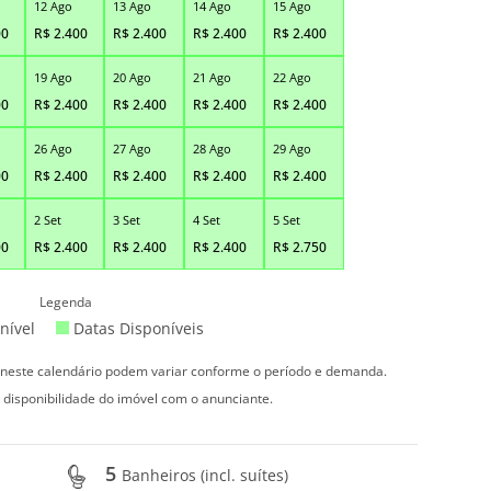
12 Ago
13 Ago
14 Ago
15 Ago
00
R$
2.400
R$
2.400
R$
2.400
R$
2.400
19 Ago
20 Ago
21 Ago
22 Ago
00
R$
2.400
R$
2.400
R$
2.400
R$
2.400
26 Ago
27 Ago
28 Ago
29 Ago
00
R$
2.400
R$
2.400
R$
2.400
R$
2.400
2 Set
3 Set
4 Set
5 Set
00
R$
2.400
R$
2.400
R$
2.400
R$
2.750
Legenda
nível
Datas Disponíveis
s neste calendário podem variar conforme o período e demanda.
 disponibilidade do imóvel com o anunciante.
5
Banheiros (incl. suítes)