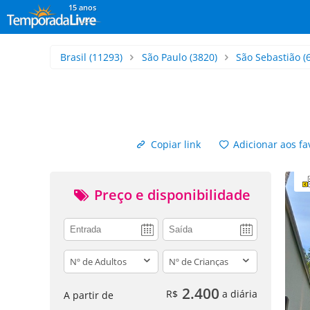
15 anos
Brasil
(11293)
São Paulo
(3820)
São Sebastião
(
Copiar link
Adicionar aos fa
Preço e disponibilidade
adults
children
2.400
R$
a diária
A partir de