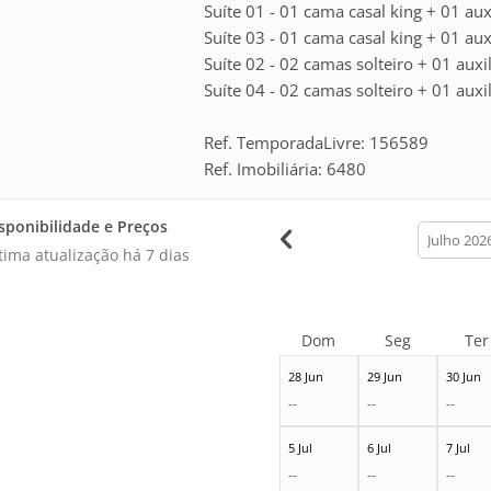
Suíte 01 - 01 cama casal king + 01 auxi
Suíte 03 - 01 cama casal king + 01 auxi
Suíte 02 - 02 camas solteiro + 01 auxil
Suíte 04 - 02 camas solteiro + 01 auxil
Ref. TemporadaLivre: 156589
Ref. Imobiliária: 6480
sponibilidade e Preços
calendar
month
tima atualização há
7 dias
Dom
Seg
Ter
28 Jun
29 Jun
30 Jun
--
--
--
5 Jul
6 Jul
7 Jul
--
--
--