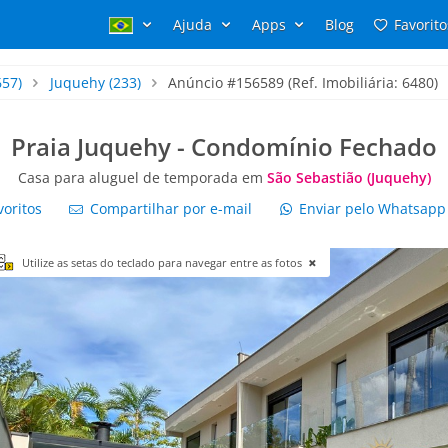
Ajuda
Apps
Blog
Favorito
657)
Juquehy
(233)
Anúncio #156589 (Ref. Imobiliária: 6480)
Praia Juquehy - Condomínio Fechado
Casa para aluguel de temporada em
São Sebastião (Juquehy)
voritos
Compartilhar por e-mail
Enviar pelo Whatsap
Utilize as setas do teclado para navegar entre as fotos