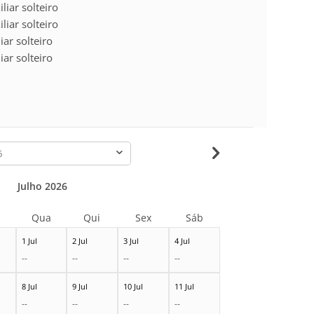
liar solteiro
liar solteiro
iar solteiro
iar solteiro
-
Julho 2026
Qua
Qui
Sex
Sáb
1 Jul
2 Jul
3 Jul
4 Jul
--
--
--
--
8 Jul
9 Jul
10 Jul
11 Jul
--
--
--
--