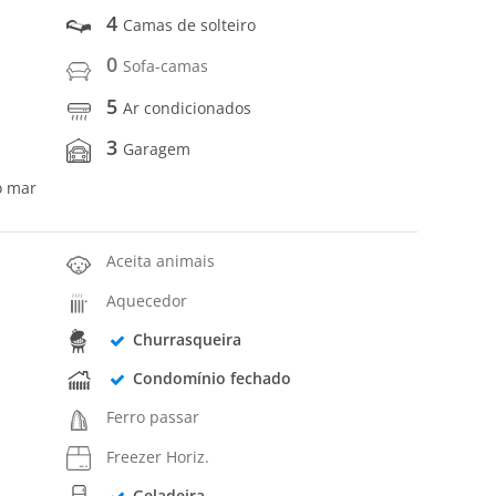
4
Camas de solteiro
0
Sofa-camas
5
Ar condicionados
3
Garagem
o mar
Aceita animais
Aquecedor
Churrasqueira
Condomínio fechado
Ferro passar
Freezer Horiz.
Geladeira