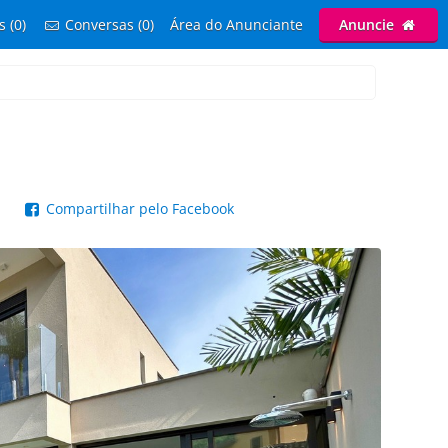
s (0)
Conversas (0)
Área do Anunciante
Anuncie
p
Compartilhar pelo Facebook