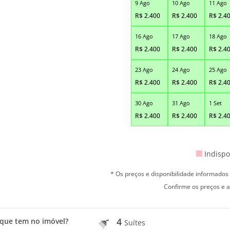
9 Ago
10 Ago
11 Ago
R$
2.400
R$
2.400
R$
2.4
16 Ago
17 Ago
18 Ago
R$
2.400
R$
2.400
R$
2.4
23 Ago
24 Ago
25 Ago
R$
2.400
R$
2.400
R$
2.4
30 Ago
31 Ago
1 Set
R$
2.400
R$
2.400
R$
2.4
Indispo
* Os preços e disponibilidade informado
Confirme os preços e a
4
que tem no imóvel?
Suítes