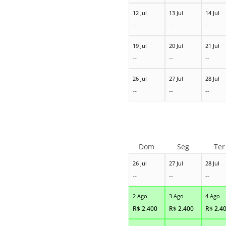
12 Jul
13 Jul
14 Jul
--
--
--
19 Jul
20 Jul
21 Jul
--
--
--
26 Jul
27 Jul
28 Jul
--
--
--
Dom
Seg
Ter
26 Jul
27 Jul
28 Jul
--
--
--
2 Ago
3 Ago
4 Ago
R$
2.400
R$
2.400
R$
2.4