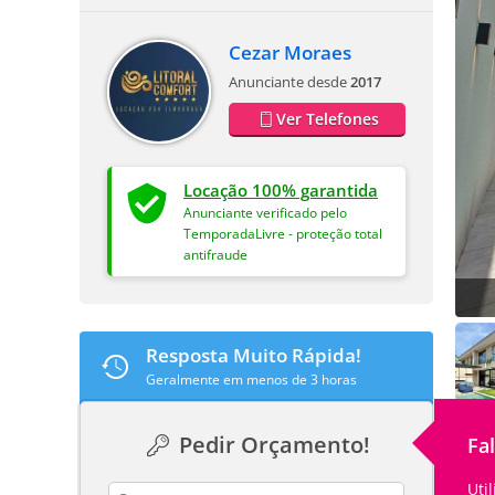
Cezar Moraes
Anunciante desde
2017
Ver Telefones
Locação 100% garantida
Anunciante verificado pelo
TemporadaLivre - proteção total
antifraude
Resposta Muito Rápida!
Geralmente em menos de 3 horas
Pedir Orçamento!
Fa
Uti
contact_name