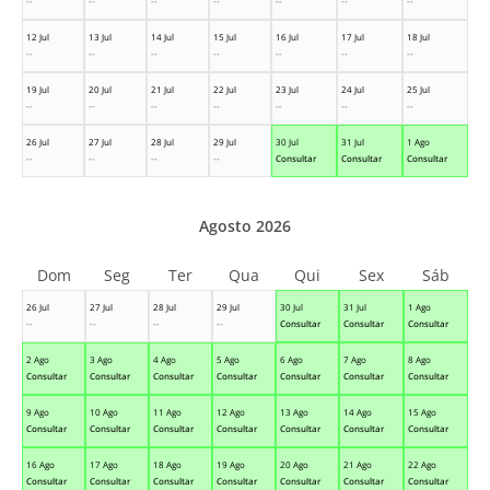
--
--
--
--
--
--
--
12 Jul
13 Jul
14 Jul
15 Jul
16 Jul
17 Jul
18 Jul
--
--
--
--
--
--
--
19 Jul
20 Jul
21 Jul
22 Jul
23 Jul
24 Jul
25 Jul
--
--
--
--
--
--
--
26 Jul
27 Jul
28 Jul
29 Jul
30 Jul
31 Jul
1 Ago
--
--
--
--
Consultar
Consultar
Consultar
Agosto 2026
Dom
Seg
Ter
Qua
Qui
Sex
Sáb
26 Jul
27 Jul
28 Jul
29 Jul
30 Jul
31 Jul
1 Ago
--
--
--
--
Consultar
Consultar
Consultar
2 Ago
3 Ago
4 Ago
5 Ago
6 Ago
7 Ago
8 Ago
Consultar
Consultar
Consultar
Consultar
Consultar
Consultar
Consultar
9 Ago
10 Ago
11 Ago
12 Ago
13 Ago
14 Ago
15 Ago
Consultar
Consultar
Consultar
Consultar
Consultar
Consultar
Consultar
16 Ago
17 Ago
18 Ago
19 Ago
20 Ago
21 Ago
22 Ago
Consultar
Consultar
Consultar
Consultar
Consultar
Consultar
Consultar