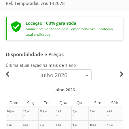
Ref. TemporadaLivre: 142078
Locação 100% garantida
Anunciante verificado pelo TemporadaLivre - proteção
total antifraude
Disponibilidade e Preços
Última atualização há
mais de 1 ano
calendar-
month
Julho 2026
Dom
Seg
Ter
Qua
Qui
Sex
Sáb
28 Jun
29 Jun
30 Jun
1 Jul
2 Jul
3 Jul
4 Jul
--
--
--
--
--
--
--
5 Jul
6 Jul
7 Jul
8 Jul
9 Jul
10 Jul
11 Jul