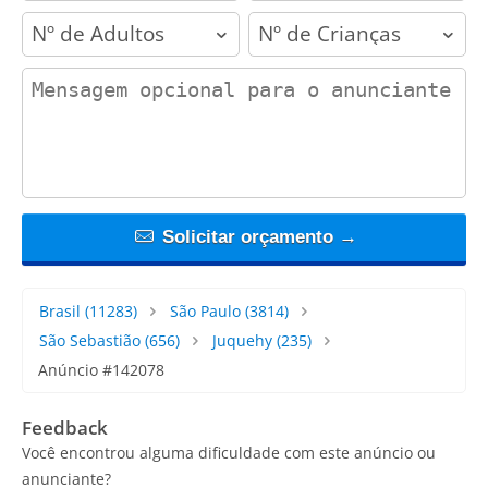
adults
children
contact_message
Solicitar orçamento →
Brasil
(11283)
São Paulo
(3814)
São Sebastião
(656)
Juquehy
(235)
Anúncio #142078
Feedback
Você encontrou alguma dificuldade com este anúncio ou
anunciante?