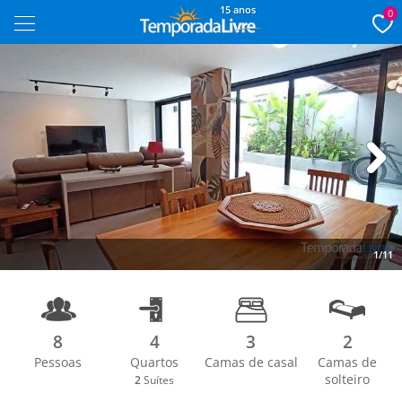
15 anos
0
Next
1/11
8
4
3
2
Pessoas
Quartos
Camas de casal
Camas de
solteiro
2
Suítes