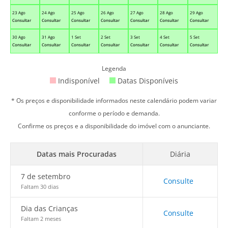
23 Ago
24 Ago
25 Ago
26 Ago
27 Ago
28 Ago
29 Ago
Consultar
Consultar
Consultar
Consultar
Consultar
Consultar
Consultar
30 Ago
31 Ago
1 Set
2 Set
3 Set
4 Set
5 Set
Consultar
Consultar
Consultar
Consultar
Consultar
Consultar
Consultar
Legenda
Indisponível
Datas Disponíveis
* Os preços e disponibilidade informados neste calendário podem variar
conforme o período e demanda.
Confirme os preços e a disponibilidade do imóvel com o anunciante.
Datas mais Procuradas
Diária
7 de setembro
Consulte
Faltam 30 dias
Dia das Crianças
Consulte
Faltam 2 meses