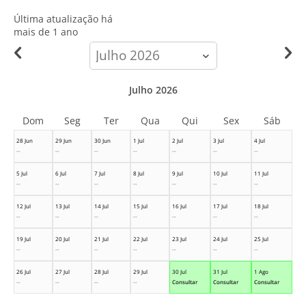
Última atualização há
mais de 1 ano
calendar-
month
Julho 2026
Dom
Seg
Ter
Qua
Qui
Sex
Sáb
28 Jun
29 Jun
30 Jun
1 Jul
2 Jul
3 Jul
4 Jul
--
--
--
--
--
--
--
5 Jul
6 Jul
7 Jul
8 Jul
9 Jul
10 Jul
11 Jul
--
--
--
--
--
--
--
12 Jul
13 Jul
14 Jul
15 Jul
16 Jul
17 Jul
18 Jul
--
--
--
--
--
--
--
19 Jul
20 Jul
21 Jul
22 Jul
23 Jul
24 Jul
25 Jul
--
--
--
--
--
--
--
26 Jul
27 Jul
28 Jul
29 Jul
30 Jul
31 Jul
1 Ago
--
--
--
--
Consultar
Consultar
Consultar