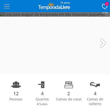
15 anos
0
1/10
Next
12
4
2
4
Pessoas
Quartos
Camas de casal
Camas de
solteiro
4
Suítes