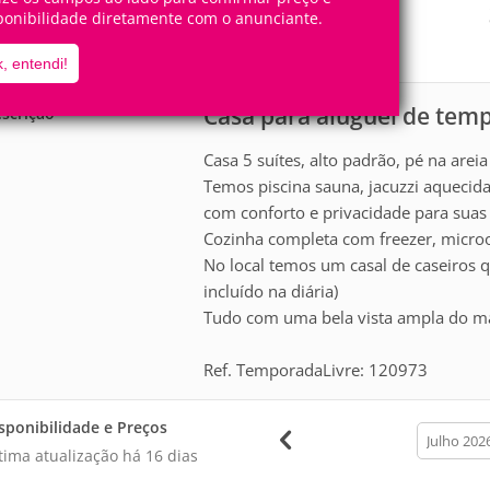
14
5
Pessoas
Quartos
ponibilidade diretamente com o anunciante.
5
Suítes
, entendi!
Casa para aluguel de tem
scrição
Casa 5 suítes, alto padrão, pé na arei
Temos piscina sauna, jacuzzi aquecida,
com conforto e privacidade para suas 
Cozinha completa com freezer, microo
No local temos um casal de caseiros q
incluído na diária)
Tudo com uma bela vista ampla do mar
Ref. TemporadaLivre: 120973
sponibilidade e Preços
calendar
month
tima atualização há
16 dias