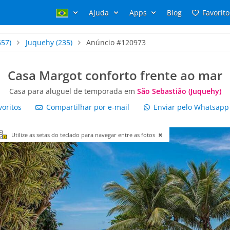
Ajuda
Apps
Blog
Favorito
657)
Juquehy
(235)
Anúncio #120973
Casa Margot conforto frente ao mar
Casa para aluguel de temporada em
São Sebastião (Juquehy)
voritos
Compartilhar por e-mail
Enviar pelo Whatsap
Utilize as setas do teclado para navegar entre as fotos