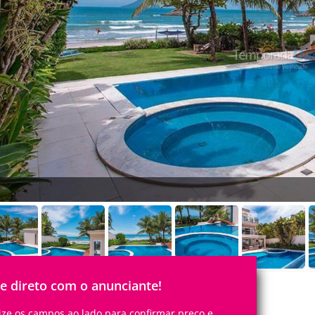
le direto com o anunciante!
lize os campos ao lado para confirmar preço e