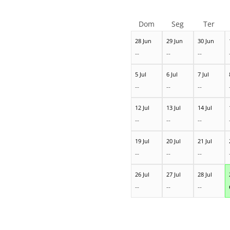
Dom
Seg
Ter
28 Jun
29 Jun
30 Jun
--
--
--
5 Jul
6 Jul
7 Jul
--
--
--
12 Jul
13 Jul
14 Jul
--
--
--
19 Jul
20 Jul
21 Jul
--
--
--
26 Jul
27 Jul
28 Jul
--
--
--