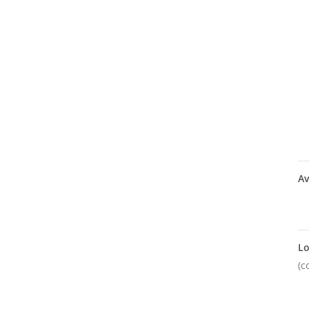
Av
Lo
(c