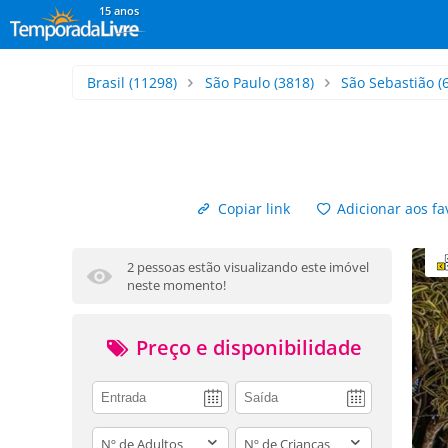
15 anos
Brasil
(11298)
São Paulo
(3818)
São Sebastião
(
Copiar link
Adicionar aos fa
2 pessoas estão visualizando este imóvel
neste momento!
Preço e disponibilidade
adults
children