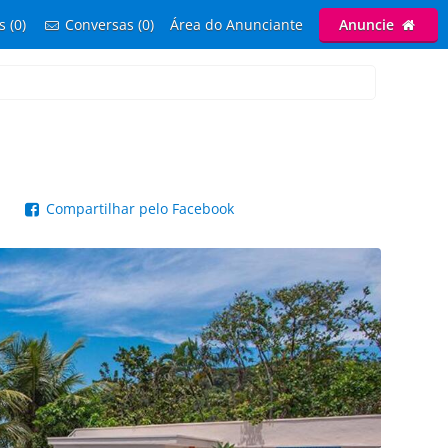
s (0)
Conversas (0)
Área do Anunciante
Anuncie
p
Compartilhar pelo Facebook