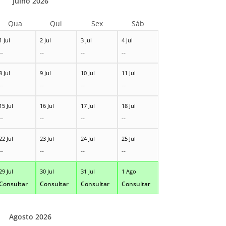
Julho 2026
Qua
Qui
Sex
Sáb
1 Jul
2 Jul
3 Jul
4 Jul
--
--
--
--
8 Jul
9 Jul
10 Jul
11 Jul
--
--
--
--
15 Jul
16 Jul
17 Jul
18 Jul
--
--
--
--
22 Jul
23 Jul
24 Jul
25 Jul
--
--
--
--
29 Jul
30 Jul
31 Jul
1 Ago
Consultar
Consultar
Consultar
Consultar
Agosto 2026