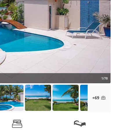
1/78
+69