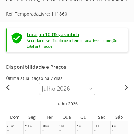
Ref. TemporadaLivre: 111860
Locação 100% garantida
Anunciante verificado pelo TemporadaLivre - proteção
total antifraude
Disponibilidade e Preços
Última atualização há
7 dias
calendar-
month
Julho 2026
Dom
Seg
Ter
Qua
Qui
Sex
Sáb
28 Jun
29 Jun
30 Jun
1 Jul
2 Jul
3 Jul
4 Jul
--
--
--
--
--
--
--