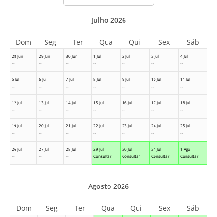
month
Julho 2026
Dom
Seg
Ter
Qua
Qui
Sex
Sáb
28 Jun
29 Jun
30 Jun
1 Jul
2 Jul
3 Jul
4 Jul
--
--
--
--
--
--
--
5 Jul
6 Jul
7 Jul
8 Jul
9 Jul
10 Jul
11 Jul
--
--
--
--
--
--
--
12 Jul
13 Jul
14 Jul
15 Jul
16 Jul
17 Jul
18 Jul
--
--
--
--
--
--
--
19 Jul
20 Jul
21 Jul
22 Jul
23 Jul
24 Jul
25 Jul
--
--
--
--
--
--
--
26 Jul
27 Jul
28 Jul
29 Jul
30 Jul
31 Jul
1 Ago
--
--
--
Consultar
Consultar
Consultar
Consultar
Agosto 2026
Dom
Seg
Ter
Qua
Qui
Sex
Sáb