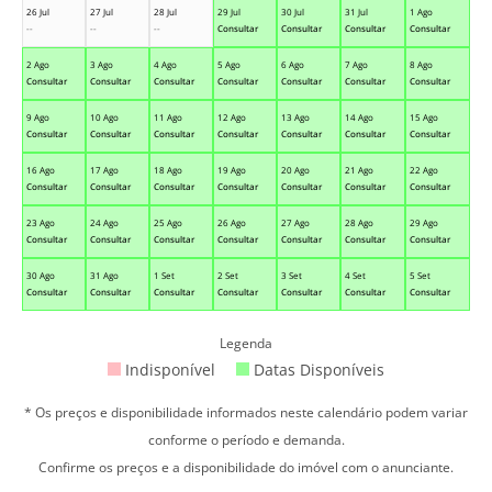
26 Jul
27 Jul
28 Jul
29 Jul
30 Jul
31 Jul
1 Ago
--
--
--
Consultar
Consultar
Consultar
Consultar
2 Ago
3 Ago
4 Ago
5 Ago
6 Ago
7 Ago
8 Ago
Consultar
Consultar
Consultar
Consultar
Consultar
Consultar
Consultar
9 Ago
10 Ago
11 Ago
12 Ago
13 Ago
14 Ago
15 Ago
Consultar
Consultar
Consultar
Consultar
Consultar
Consultar
Consultar
16 Ago
17 Ago
18 Ago
19 Ago
20 Ago
21 Ago
22 Ago
Consultar
Consultar
Consultar
Consultar
Consultar
Consultar
Consultar
23 Ago
24 Ago
25 Ago
26 Ago
27 Ago
28 Ago
29 Ago
Consultar
Consultar
Consultar
Consultar
Consultar
Consultar
Consultar
30 Ago
31 Ago
1 Set
2 Set
3 Set
4 Set
5 Set
Consultar
Consultar
Consultar
Consultar
Consultar
Consultar
Consultar
Legenda
Indisponível
Datas Disponíveis
* Os preços e disponibilidade informados neste calendário podem variar
conforme o período e demanda.
Confirme os preços e a disponibilidade do imóvel com o anunciante.