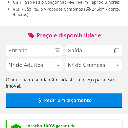
CGH
- Sao Paulo Congonhas
(
164km - aprox. 3 horas)
VCP
- São Paulo Viracopos Campinas
(
246km - aprox.
4 horas)
Preço e disponibilidade
adults
children
O anunciante ainda não cadastrou preço para este
imóvel.
Pedir um orçamento
Locação 100% garantida