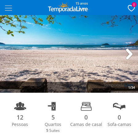
15 anos
0
Next
1/34
12
5
0
0
Pessoas
Quartos
Camas de casal
Sofa-camas
5
Suítes