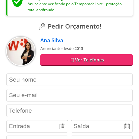
Anunciante verificado pelo TemporadaLivre - proteção
total antifraude
Pedir Orçamento!
Ana Silva
Anunciante desde
2013
Ver Telefones
contact_name
contact_email
contact_phone
adults
children