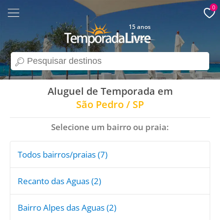
0
15 anos
search
Aluguel de Temporada em
São Pedro / SP
Selecione um bairro ou praia:
Todos bairros/praias (7)
Recanto das Aguas (2)
Bairro Alpes das Aguas (2)