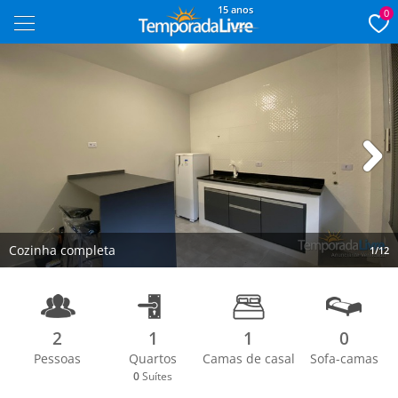
15 anos
0
Next
Cozinha completa
1/12
2
1
1
0
Pessoas
Quartos
Camas de casal
Sofa-camas
0
Suítes