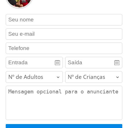
contact_name
contact_email
contact_phone
adults
children
contact_message