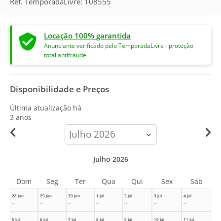
Ref. TemporadaLivre: 108555
Locação 100% garantida
Anunciante verificado pelo TemporadaLivre - proteção
total antifraude
Disponibilidade e Preços
Última atualização há
3 anos
calendar-
month
Julho 2026
Dom
Seg
Ter
Qua
Qui
Sex
Sáb
28 Jun
29 Jun
30 Jun
1 Jul
2 Jul
3 Jul
4 Jul
--
--
--
--
--
--
--
5 Jul
6 Jul
7 Jul
8 Jul
9 Jul
10 Jul
11 Jul