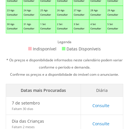
Consultar
Consultar
Consultar
Consultar
Consultar
Consultar
Consultar
23 Ago
24 Ago
25 Ago
26 Ago
27 Ago
28 Ago
29 Ago
Consultar
Consultar
Consultar
Consultar
Consultar
Consultar
Consultar
30 Ago
31 Ago
1 Set
2 Set
3 Set
4 Set
5 Set
Consultar
Consultar
Consultar
Consultar
Consultar
Consultar
Consultar
Legenda
Indisponível
Datas Disponíveis
* Os preços e disponibilidade informados neste calendário podem variar
conforme o período e demanda.
Confirme os preços e a disponibilidade do imóvel com o anunciante.
Datas mais Procuradas
Diária
7 de setembro
Consulte
Faltam 30 dias
Dia das Crianças
Consulte
Faltam 2 meses