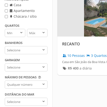
Casa
Apartamento
Chácara / sítio
QUARTOS
Quartos
Quartos
min
max
BANHEIROS
RECANTO
Banheiros
10 Pessoas
3 Quartos
GARAGEM
Casa em São João da Boa Vista /
Garagem
R$
400
a diária
MÁXIMO DE PESSOAS
Máximo
de
pessoas
DISTÂNCIA DO MAR
Distância
do