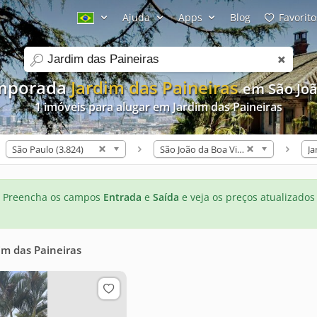
Ajuda
Apps
Blog
Favorito
search
emporada
Jardim das Paineiras
em São Joã
1 imóveis para alugar em Jardim das Paineiras
São Paulo (3.824)
São João da Boa Vista (1)
Preencha os campos
Entrada
e
Saída
e veja os preços atualizados
im das Paineiras