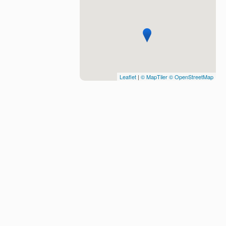
Leaflet
|
© MapTiler
© OpenStreetMap