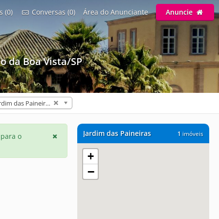
s (0)
Conversas (0)
Área do Anunciante
Anuncie
o da Boa Vista/SP
Jardim das Paineiras (1)
Jardim das Paineiras
1
imóveis
 para o
+
−