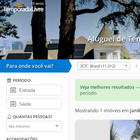
15 anos
Aluguel de T
Para onde você vai?
🇧🇷 Brasil (11.312)
PERÍODO
Veja melhores resultados
— 
período.
Mostrando 1 imóveis
em
Jard
QUANTAS PESSOAS?
Quantas
pessoas?
ACOMODAÇÕES