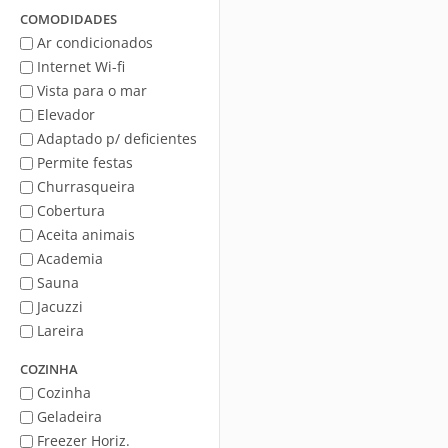
Mar
COMODIDADES
Ar condicionados
Internet Wi-fi
Vista para o mar
Elevador
Adaptado p/ deficientes
Permite festas
Churrasqueira
Cobertura
Aceita animais
Academia
Sauna
Jacuzzi
Lareira
COZINHA
Cozinha
Geladeira
Freezer Horiz.