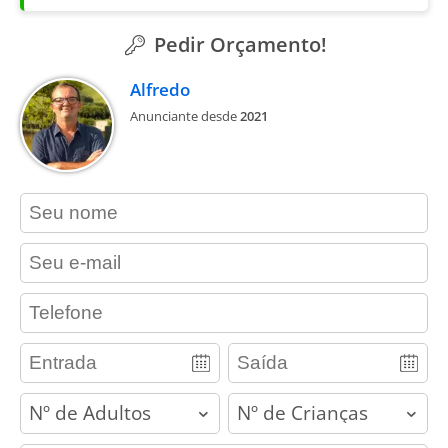
Pedir Orçamento!
Alfredo
Anunciante desde
2021
contact_name
contact_email
contact_phone
adults
children