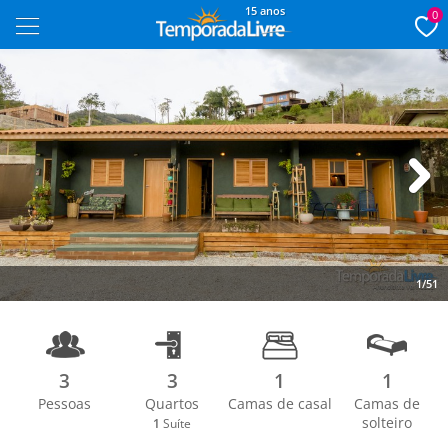
15 anos
0
Next
1/51
3
3
1
1
Pessoas
Quartos
Camas de casal
Camas de
solteiro
1
Suíte