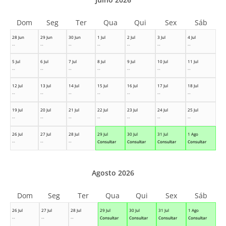
Dom
Seg
Ter
Qua
Qui
Sex
Sáb
28 Jun
29 Jun
30 Jun
1 Jul
2 Jul
3 Jul
4 Jul
--
--
--
--
--
--
--
5 Jul
6 Jul
7 Jul
8 Jul
9 Jul
10 Jul
11 Jul
--
--
--
--
--
--
--
12 Jul
13 Jul
14 Jul
15 Jul
16 Jul
17 Jul
18 Jul
--
--
--
--
--
--
--
19 Jul
20 Jul
21 Jul
22 Jul
23 Jul
24 Jul
25 Jul
--
--
--
--
--
--
--
26 Jul
27 Jul
28 Jul
29 Jul
30 Jul
31 Jul
1 Ago
--
--
--
Consultar
Consultar
Consultar
Consultar
Agosto 2026
Dom
Seg
Ter
Qua
Qui
Sex
Sáb
26 Jul
27 Jul
28 Jul
29 Jul
30 Jul
31 Jul
1 Ago
--
--
--
Consultar
Consultar
Consultar
Consultar