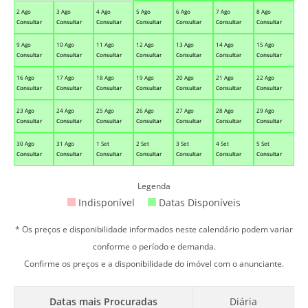
2 Ago
3 Ago
4 Ago
5 Ago
6 Ago
7 Ago
8 Ago
Consultar
Consultar
Consultar
Consultar
Consultar
Consultar
Consultar
9 Ago
10 Ago
11 Ago
12 Ago
13 Ago
14 Ago
15 Ago
Consultar
Consultar
Consultar
Consultar
Consultar
Consultar
Consultar
16 Ago
17 Ago
18 Ago
19 Ago
20 Ago
21 Ago
22 Ago
Consultar
Consultar
Consultar
Consultar
Consultar
Consultar
Consultar
23 Ago
24 Ago
25 Ago
26 Ago
27 Ago
28 Ago
29 Ago
Consultar
Consultar
Consultar
Consultar
Consultar
Consultar
Consultar
30 Ago
31 Ago
1 Set
2 Set
3 Set
4 Set
5 Set
Consultar
Consultar
Consultar
Consultar
Consultar
Consultar
Consultar
Legenda
Indisponível
Datas Disponíveis
* Os preços e disponibilidade informados neste calendário podem variar
conforme o período e demanda.
Confirme os preços e a disponibilidade do imóvel com o anunciante.
Datas mais Procuradas
Diária