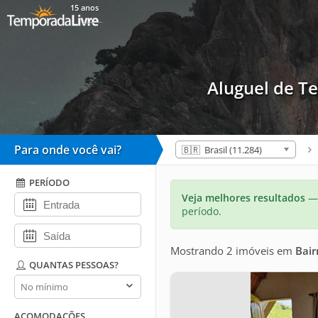
15 anos
Aluguel de 
Para onde você vai?
🇧🇷 Brasil (11.284)
PERÍODO
Veja melhores resultados
— 
período.
Mostrando 2 imóveis
em
Bair
QUANTAS PESSOAS?
Quantas
pessoas?
ACOMODAÇÕES