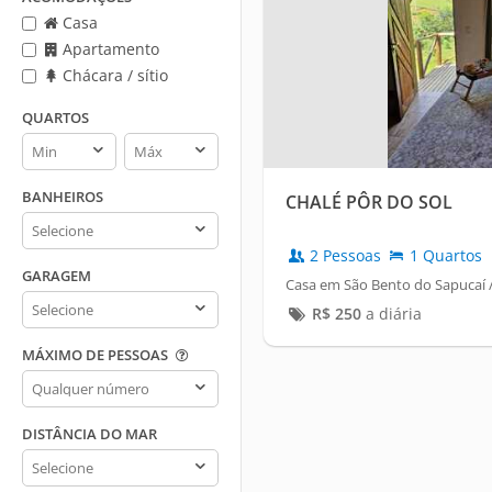
Casa
Apartamento
Chácara / sítio
QUARTOS
Quartos
Quartos
min
max
BANHEIROS
CHALÉ PÔR DO SOL
Banheiros
2 Pessoas
1 Quartos
GARAGEM
Casa em São Bento do Sapucaí /
Garagem
R$
250
a diária
MÁXIMO DE PESSOAS
Máximo
de
pessoas
DISTÂNCIA DO MAR
Distância
do