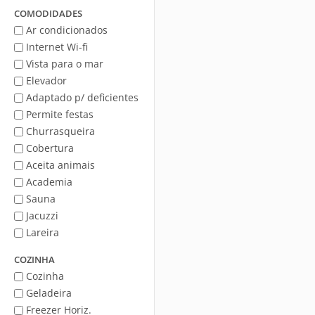
Mar
COMODIDADES
Ar condicionados
Internet Wi-fi
Vista para o mar
Elevador
Adaptado p/ deficientes
Permite festas
Churrasqueira
Cobertura
Aceita animais
Academia
Sauna
Jacuzzi
Lareira
COZINHA
Cozinha
Geladeira
Freezer Horiz.