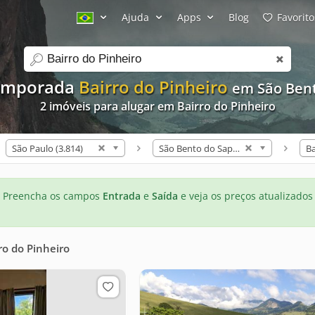
Ajuda
Apps
Blog
Favorito
search
Temporada
Bairro do Pinheiro
em São Bent
2 imóveis para alugar em Bairro do Pinheiro
São Paulo (3.814)
São Bento do Sapucaí (8)
Preencha os campos
Entrada
e
Saída
e veja os preços atualizados
ro do Pinheiro