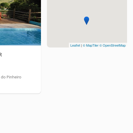
Leaflet
|
© MapTiler
© OpenStreetMap
R
 do Pinheiro