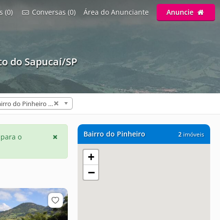
s (0)
Conversas (0)
Área do Anunciante
Anuncie
o do Sapucaí/SP
Bairro do Pinheiro (2)
Bairro do Pinheiro
2
imóveis
 para o
+
−