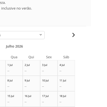
eza.
inclusive no verão.
-
Julho 2026
Qua
Qui
Sex
Sáb
1 Jul
2 Jul
3 Jul
4 Jul
--
--
--
--
8 Jul
9 Jul
10 Jul
11 Jul
--
--
--
--
15 Jul
16 Jul
17 Jul
18 Jul
--
--
--
--