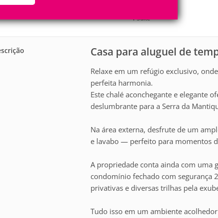
2
1
Pessoas
Quartos
1
Suíte
Casa para aluguel de tem
scrição
Relaxe em um refúgio exclusivo, onde
perfeita harmonia.
Este chalé aconchegante e elegante o
deslumbrante para a Serra da Mantiqu
Na área externa, desfrute de um ampl
e lavabo — perfeito para momentos d
A propriedade conta ainda com uma g
condomínio fechado com segurança 24
privativas e diversas trilhas pela exub
Tudo isso em um ambiente acolhedor e