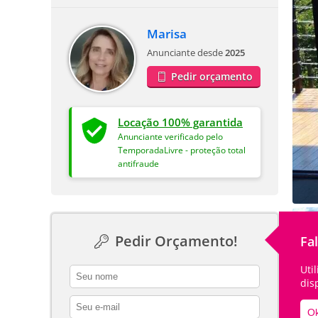
Marisa
Anunciante desde
2025
Pedir orçamento
Locação 100% garantida
Anunciante verificado pelo
TemporadaLivre - proteção total
antifraude
Pedir Orçamento!
Fa
Uti
contact_name
dis
contact_email
Ok