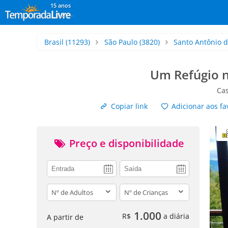
15 anos
Brasil
(11293)
São Paulo
(3820)
Santo Antônio d
Um Refúgio n
Ca
Copiar link
Adicionar aos fa
Preço e disponibilidade
adults
children
1.000
R$
a diária
A partir de