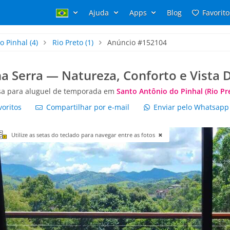
Ajuda
Apps
Blog
Favorito
o Pinhal
(4)
Rio Preto
(1)
Anúncio #152104
a Serra — Natureza, Conforto e Vista
sa para aluguel de temporada em
Santo Antônio do Pinhal (Rio Pr
voritos
Compartilhar por e-mail
Enviar pelo Whatsap
Utilize as setas do teclado para navegar entre as fotos