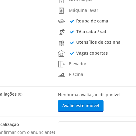
Máquina lavar
Roupa de cama
TV a cabo / sat
Utensílios de cozinha
Vagas cobertas
Elevador
Piscina
aliações
(
0
)
Nenhuma avaliação disponível
Avalie este imóvel
calização
onfirmar com o anunciante)