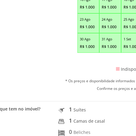
R$
1.000
R$
1.000
R$
1.0
23 Ago
24 Ago
25 Ago
R$
1.000
R$
1.000
R$
1.0
30 Ago
31 Ago
1 Set
R$
1.000
R$
1.000
R$
1.0
Indispo
* Os preços e disponibilidade informado
Confirme os preços e a
1
que tem no imóvel?
Suítes
1
Camas de casal
0
Beliches