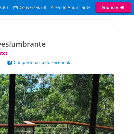
s (0)
Conversas (0)
Área do Anunciante
Anuncie
 Deslumbrante
eto)
p
Compartilhar pelo Facebook