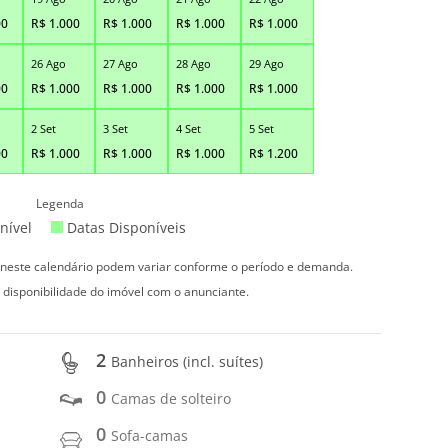
00
R$
1.000
R$
1.000
R$
1.000
R$
1.000
26 Ago
27 Ago
28 Ago
29 Ago
00
R$
1.000
R$
1.000
R$
1.000
R$
1.000
2 Set
3 Set
4 Set
5 Set
00
R$
1.000
R$
1.000
R$
1.000
R$
1.200
Legenda
nível
Datas Disponíveis
s neste calendário podem variar conforme o período e demanda.
 disponibilidade do imóvel com o anunciante.
2
Banheiros (incl. suítes)
0
Camas de solteiro
0
Sofa-camas