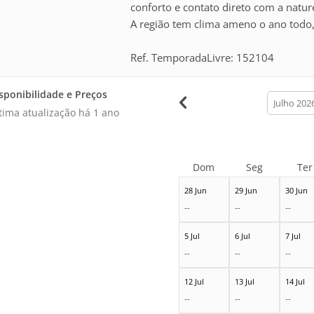
conforto e contato direto com a natur
A região tem clima ameno o ano todo, 
Ref. TemporadaLivre: 152104
sponibilidade e Preços
calendar
month
tima atualização há
1 ano
Dom
Seg
Ter
28 Jun
29 Jun
30 Jun
--
--
--
5 Jul
6 Jul
7 Jul
--
--
--
12 Jul
13 Jul
14 Jul
--
--
--