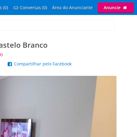
s (0)
Conversas (0)
Área do Anunciante
Anuncie
astelo Branco
o)
p
Compartilhar pelo Facebook