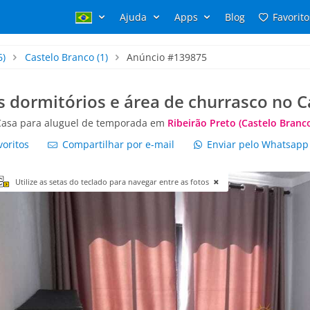
Ajuda
Apps
Blog
Favorito
6)
Castelo Branco
(1)
Anúncio #139875
s dormitórios e área de churrasco no C
Casa para aluguel de temporada em
Ribeirão Preto (Castelo Branc
voritos
Compartilhar por e-mail
Enviar pelo Whatsap
Utilize as setas do teclado para navegar entre as fotos