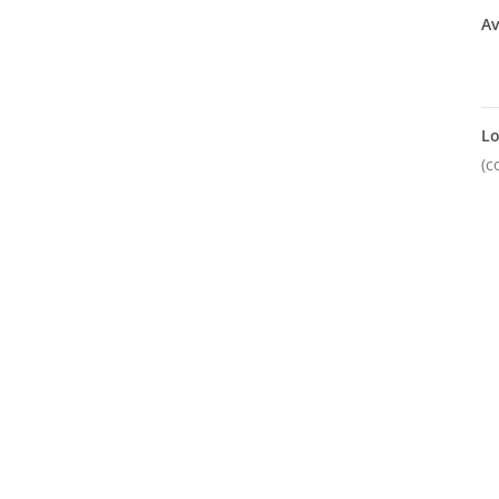
Av
Lo
(c