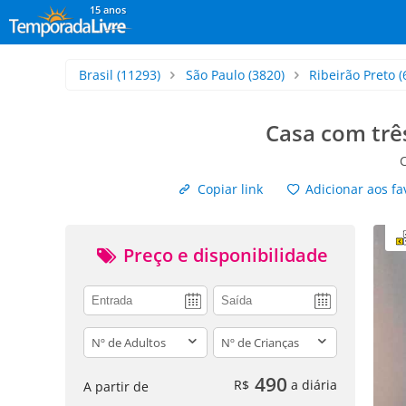
15 anos
Brasil
(11293)
São Paulo
(3820)
Ribeirão Preto
(
Casa com trê
Copiar link
Adicionar aos fa
Preço e disponibilidade
adults
children
490
R$
a diária
A partir de