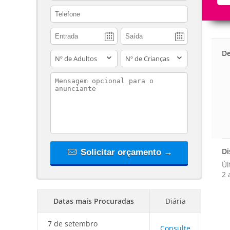
contact_phone
De
adults
children
contact_message
Di
Solicitar orçamento →
Úl
2 
Datas mais Procuradas
Diária
7 de setembro
Consulte