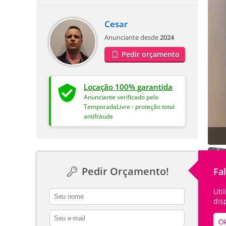
Cesar
Anunciante desde
2024
Pedir orçamento
Locação 100% garantida
Anunciante verificado pelo
TemporadaLivre - proteção total
antifraude
Pedir Orçamento!
Fa
Uti
contact_name
dis
contact_email
Ok