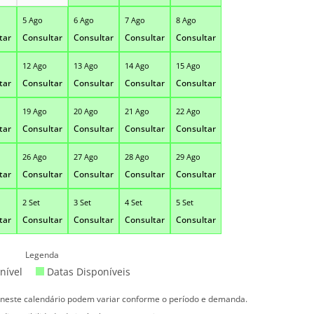
5 Ago
6 Ago
7 Ago
8 Ago
tar
Consultar
Consultar
Consultar
Consultar
12 Ago
13 Ago
14 Ago
15 Ago
tar
Consultar
Consultar
Consultar
Consultar
19 Ago
20 Ago
21 Ago
22 Ago
tar
Consultar
Consultar
Consultar
Consultar
26 Ago
27 Ago
28 Ago
29 Ago
tar
Consultar
Consultar
Consultar
Consultar
2 Set
3 Set
4 Set
5 Set
tar
Consultar
Consultar
Consultar
Consultar
Legenda
nível
Datas Disponíveis
s neste calendário podem variar conforme o período e demanda.