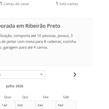
1
1
Camas de casal
Sofa-camas
porada em Ribeirão Preto
ização, comporta até 10 pessoas, possui, 3
a de jantar com mesa para 8 cadeiras, cozinha
, garagem para até 4 carros.
-
Julho 2026
Qua
Qui
Sex
Sáb
1 Jul
2 Jul
3 Jul
4 Jul