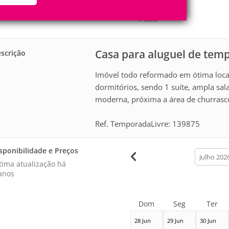
8
3
Pessoas
Quartos
1
Suíte
Casa para aluguel de tem
scrição
Imóvel todo reformado em ótima local
dormitórios, sendo 1 suíte, ampla sal
moderna, próxima a área de churrasco
Ref. TemporadaLivre: 139875
sponibilidade e Preços
calendar
month
tima atualização há
anos
Dom
Seg
Ter
28 Jun
29 Jun
30 Jun