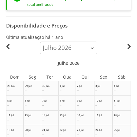
total antifraude
Disponibilidade e Preços
Última atualização há
1 ano
calendar-
month
Julho 2026
Dom
Seg
Ter
Qua
Qui
Sex
Sáb
28 Jun
29 Jun
30 Jun
1 Jul
2 Jul
3 Jul
4 Jul
--
--
--
--
--
--
--
5 Jul
6 Jul
7 Jul
8 Jul
9 Jul
10 Jul
11 Jul
--
--
--
--
--
--
--
12 Jul
13 Jul
14 Jul
15 Jul
16 Jul
17 Jul
18 Jul
--
--
--
--
--
--
--
19 Jul
20 Jul
21 Jul
22 Jul
23 Jul
24 Jul
25 Jul
--
--
--
--
--
--
--