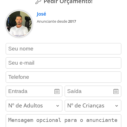
Pedir Orçamento!
José
Anunciante desde
2017
contact_name
contact_email
contact_phone
adults
children
contact_message