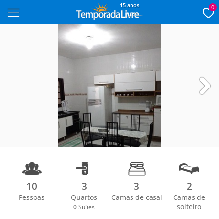
15 anos
0
Next
10
3
3
2
Pessoas
Quartos
Camas de casal
Camas de
1/13
solteiro
0
Suítes