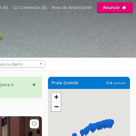
s (0)
Conversas (0)
Área do Anunciante
Anuncie
P
aia ou Bairro
Praia Grande
314
imóveis
 para o
+
−