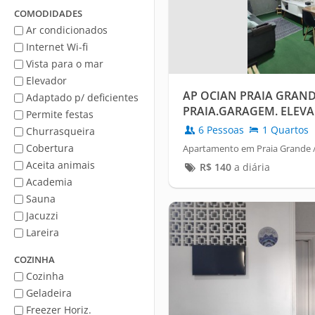
Mar
COMODIDADES
Ar condicionados
Internet Wi-fi
Vista para o mar
Elevador
AP OCIAN PRAIA GRAND
Adaptado p/ deficientes
PRAIA.GARAGEM. ELEV
Permite festas
6 Pessoas
1 Quartos
Churrasqueira
Cobertura
Apartamento em Praia Grande 
Aceita animais
R$
140
a diária
Academia
Sauna
Jacuzzi
Lareira
COZINHA
Cozinha
Geladeira
Freezer Horiz.