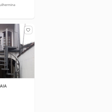
uilhermina
AIA