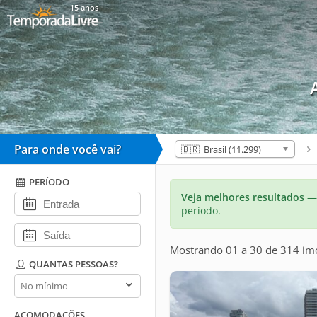
15 anos
Para onde você vai?
🇧🇷 Brasil (11.299)
PERÍODO
Veja melhores resultados
— 
período.
Mostrando 01 a 30 de 314 im
QUANTAS PESSOAS?
Quantas
pessoas?
ACOMODAÇÕES