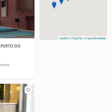
Leaflet
|
© MapTiler
© OpenStreetMap
 PERTO DO
ermina