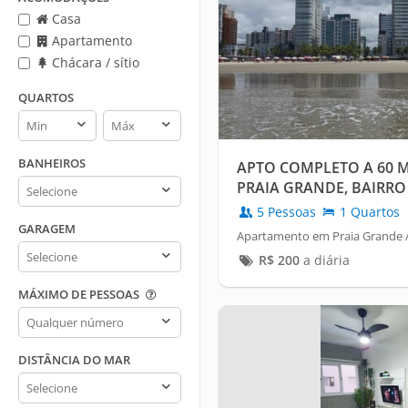
Casa
Apartamento
Chácara / sítio
QUARTOS
Quartos
Quartos
min
max
BANHEIROS
APTO COMPLETO A 60 M
Banheiros
PRAIA GRANDE, BAIRRO
5 Pessoas
1 Quartos
GARAGEM
Apartamento em Praia Grande /
Garagem
R$
200
a diária
MÁXIMO DE PESSOAS
Máximo
de
pessoas
DISTÂNCIA DO MAR
Distância
do