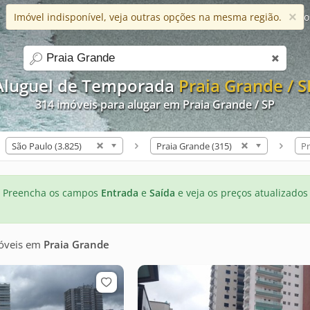
×
Imóvel indisponível, veja outras opções na mesma região.
Ajuda
Apps
Blog
Favorito
search
Aluguel de Temporada
Praia Grande / S
314 imóveis para alugar em Praia Grande / SP
São Paulo (3.825)
Praia Grande (315)
Pr
Preencha os campos
Entrada
e
Saída
e veja os preços atualizados
óveis
em
Praia Grande