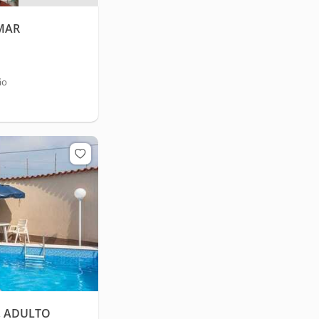
 MAR
ão
, ADULTO