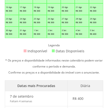
16 Ago
17 Ago
18 Ago
19 Ago
20 Ago
21 Ago
22 Ago
R$
300
R$
300
R$
300
R$
300
R$
300
R$
300
R$
300
23 Ago
24 Ago
25 Ago
26 Ago
27 Ago
28 Ago
29 Ago
R$
300
R$
300
R$
300
R$
300
R$
300
R$
300
R$
300
30 Ago
31 Ago
1 Set
2 Set
3 Set
4 Set
5 Set
R$
300
R$
300
R$
300
R$
300
R$
300
R$
300
R$
400
Legenda
Indisponível
Datas Disponíveis
* Os preços e disponibilidade informados neste calendário podem variar
conforme o período e demanda.
Confirme os preços e a disponibilidade do imóvel com o anunciante.
Datas mais Procuradas
Diária
7 de setembro
R$
400
Faltam 4 semanas