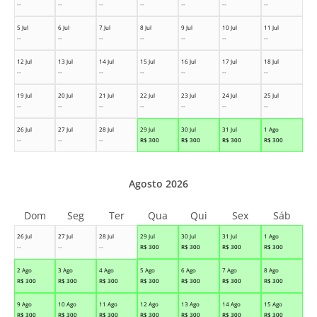
--
--
--
--
--
--
--
5 Jul
6 Jul
7 Jul
8 Jul
9 Jul
10 Jul
11 Jul
--
--
--
--
--
--
--
12 Jul
13 Jul
14 Jul
15 Jul
16 Jul
17 Jul
18 Jul
--
--
--
--
--
--
--
19 Jul
20 Jul
21 Jul
22 Jul
23 Jul
24 Jul
25 Jul
--
--
--
--
--
--
--
26 Jul
27 Jul
28 Jul
29 Jul
30 Jul
31 Jul
1 Ago
--
--
--
R$
300
R$
300
R$
300
R$
300
Agosto 2026
Dom
Seg
Ter
Qua
Qui
Sex
Sáb
26 Jul
27 Jul
28 Jul
29 Jul
30 Jul
31 Jul
1 Ago
--
--
--
R$
300
R$
300
R$
300
R$
300
2 Ago
3 Ago
4 Ago
5 Ago
6 Ago
7 Ago
8 Ago
R$
300
R$
300
R$
300
R$
300
R$
300
R$
300
R$
300
9 Ago
10 Ago
11 Ago
12 Ago
13 Ago
14 Ago
15 Ago
R$
300
R$
300
R$
300
R$
300
R$
300
R$
300
R$
300