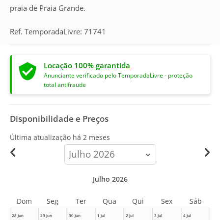
praia de Praia Grande.
Ref. TemporadaLivre: 71741
Locação 100% garantida
Anunciante verificado pelo TemporadaLivre - proteção
total antifraude
Disponibilidade e Preços
Última atualização há
2 meses
calendar-
month
Julho 2026
Dom
Seg
Ter
Qua
Qui
Sex
Sáb
28 Jun
29 Jun
30 Jun
1 Jul
2 Jul
3 Jul
4 Jul