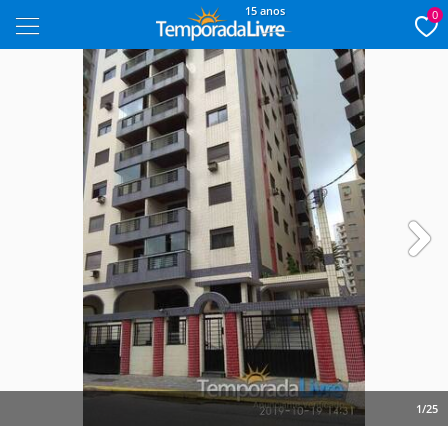
15 anos
0
Next
1/25