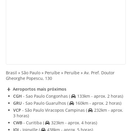
Brasil » São Paulo » Peruíbe » Peruíbe » Av. Pref. Doutor
Gheorghe Popescu, 130
Aeroportos mais próximos
CGH
- Sao Paulo Congonhas
(
133km - aprox. 2 horas)
GRU
- Sao Paulo Guarulhos
(
160km - aprox. 2 horas)
VCP
- São Paulo Viracopos Campinas
(
232km - aprox.
3 horas)
CWB
- Curitiba
(
323km - aprox. 4 horas)
JOI
- Joinville
(
438km - aprox. 5 horas)