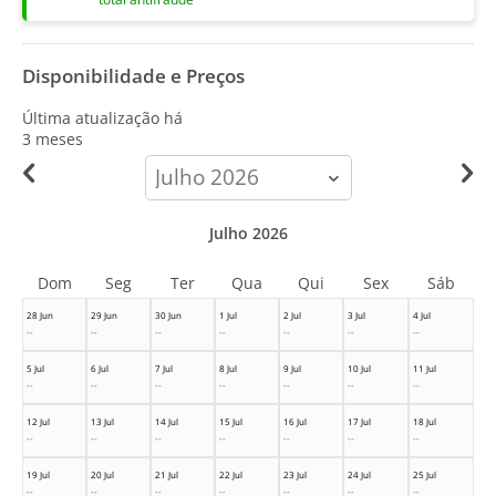
Disponibilidade e Preços
Última atualização há
3 meses
calendar-
month
Julho 2026
Dom
Seg
Ter
Qua
Qui
Sex
Sáb
28 Jun
29 Jun
30 Jun
1 Jul
2 Jul
3 Jul
4 Jul
--
--
--
--
--
--
--
5 Jul
6 Jul
7 Jul
8 Jul
9 Jul
10 Jul
11 Jul
--
--
--
--
--
--
--
12 Jul
13 Jul
14 Jul
15 Jul
16 Jul
17 Jul
18 Jul
--
--
--
--
--
--
--
19 Jul
20 Jul
21 Jul
22 Jul
23 Jul
24 Jul
25 Jul
--
--
--
--
--
--
--