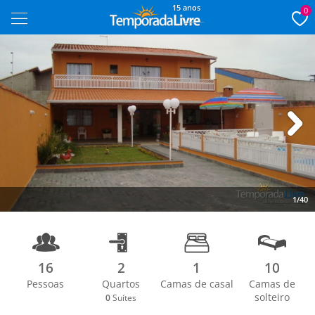
15 anos
0
Next
1/40
16
2
1
10
Pessoas
Quartos
Camas de casal
Camas de
solteiro
0
Suítes