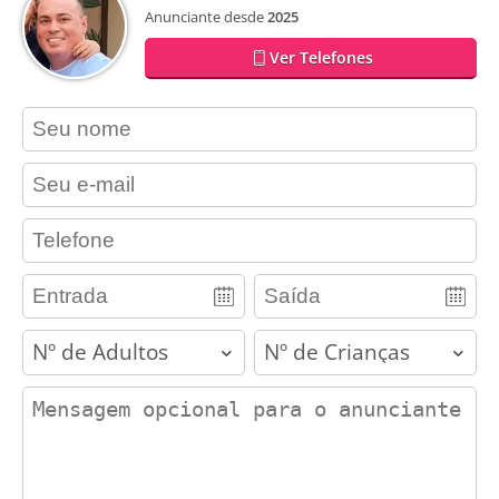
Anunciante desde
2025
Ver Telefones
contact_name
contact_email
contact_phone
adults
children
contact_message