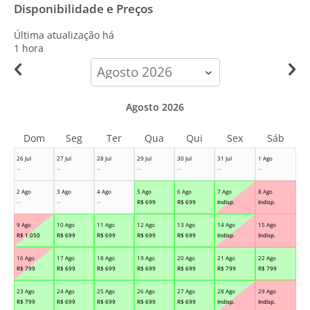
Disponibilidade e Preços
Última atualização há
1 hora
calendar-
month
Agosto 2026
Dom
Seg
Ter
Qua
Qui
Sex
Sáb
26 Jul
27 Jul
28 Jul
29 Jul
30 Jul
31 Jul
1 Ago
--
--
--
--
--
--
--
2 Ago
3 Ago
4 Ago
5 Ago
6 Ago
7 Ago
8 Ago
--
--
--
R$
699
R$
699
Indisp.
Indisp.
9 Ago
10 Ago
11 Ago
12 Ago
13 Ago
14 Ago
15 Ago
R$
1.050
R$
699
R$
699
R$
699
R$
699
Indisp.
Indisp.
16 Ago
17 Ago
18 Ago
19 Ago
20 Ago
21 Ago
22 Ago
R$
799
R$
699
R$
699
R$
699
R$
699
R$
799
R$
799
23 Ago
24 Ago
25 Ago
26 Ago
27 Ago
28 Ago
29 Ago
R$
799
R$
699
R$
699
R$
699
R$
699
Indisp.
Indisp.