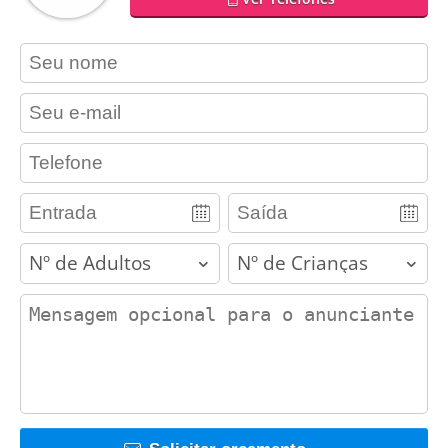
contact_name
contact_email
contact_phone
adults
children
contact_message