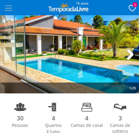
15 anos
0
Next
1/25
30
4
4
3
Pessoas
Quartos
Camas de casal
Camas de
solteiro
2
Suítes