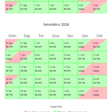
30 Ago
31 Ago
1 Set
2 Set
3 Set
4 Set
5 Set
R$
799
R$
699
R$
699
R$
699
R$
699
Indisp.
R$
740
Setembro 2026
Dom
Seg
Ter
Qua
Qui
Sex
Sáb
30 Ago
31 Ago
1 Set
2 Set
3 Set
4 Set
5 Set
R$
799
R$
699
R$
699
R$
699
R$
699
Indisp.
R$
740
6 Set
7 Set
8 Set
9 Set
10 Set
11 Set
12 Set
Indisp.
R$
740
R$
699
R$
699
R$
699
R$
799
R$
799
13 Set
14 Set
15 Set
16 Set
17 Set
18 Set
19 Set
R$
799
R$
699
R$
699
R$
699
R$
699
Indisp.
Indisp.
20 Set
21 Set
22 Set
23 Set
24 Set
25 Set
26 Set
R$
799
R$
699
R$
699
R$
699
R$
699
R$
799
R$
799
27 Set
28 Set
29 Set
30 Set
1 Out
2 Out
3 Out
R$
799
R$
699
R$
699
R$
699
R$
699
Indisp.
Indisp.
Legenda