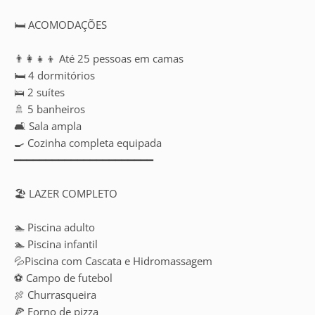
🛏️ ACOMODAÇÕES
👨‍👩‍👧‍👦 Até 25 pessoas em camas
🛏️ 4 dormitórios
🛌 2 suítes
🚿 5 banheiros
🛋️ Sala ampla
🍳 Cozinha completa equipada
━━━━━━━━━━━━━━━━━━━━━━
🏖️ LAZER COMPLETO
🏊 Piscina adulto
🏊 Piscina infantil
💦Piscina com Cascata e Hidromassagem
⚽ Campo de futebol
🍖 Churrasqueira
🍕 Forno de pizza