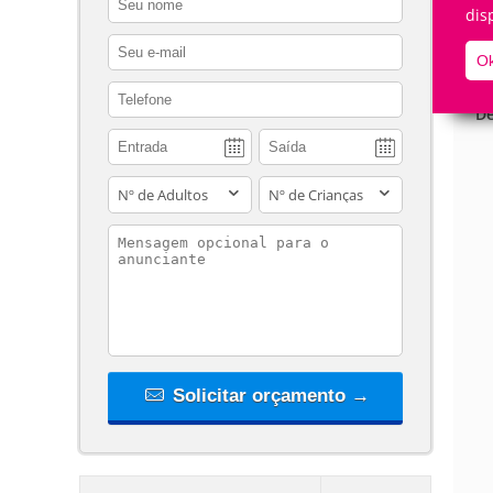
dis
contact_email
Ok
contact_phone
De
adults
children
contact_message
Solicitar orçamento →