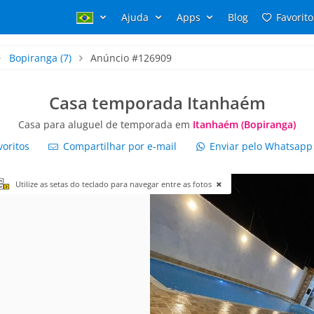
Ajuda
Apps
Blog
Favorito
Bopiranga
(7)
Anúncio #126909
Casa temporada Itanhaém
Casa para aluguel de temporada em
Itanhaém (Bopiranga)
voritos
Compartilhar por e-mail
Enviar pelo Whatsap
Utilize as setas do teclado para navegar entre as fotos