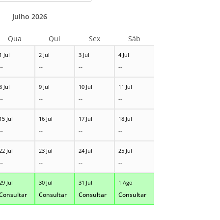
Julho 2026
Qua
Qui
Sex
Sáb
1 Jul
2 Jul
3 Jul
4 Jul
--
--
--
--
8 Jul
9 Jul
10 Jul
11 Jul
--
--
--
--
15 Jul
16 Jul
17 Jul
18 Jul
--
--
--
--
22 Jul
23 Jul
24 Jul
25 Jul
--
--
--
--
29 Jul
30 Jul
31 Jul
1 Ago
Consultar
Consultar
Consultar
Consultar