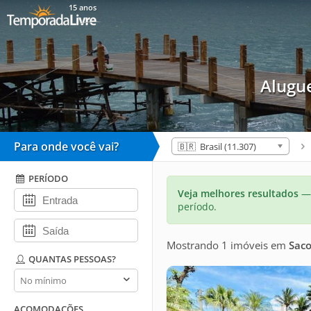
15 anos
Alugu
Para onde você vai?
🇧🇷 Brasil (11.307)
PERÍODO
Veja melhores resultados
— 
período.
Mostrando 1 imóveis
em
Saco
QUANTAS PESSOAS?
Quantas
pessoas?
ACOMODAÇÕES