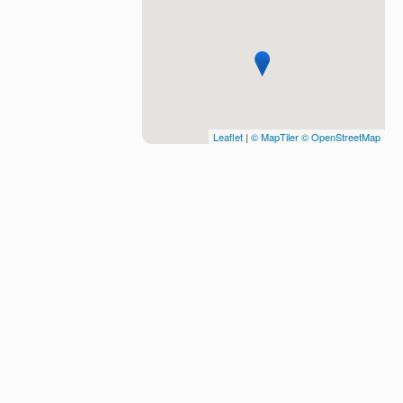
Leaflet
|
© MapTiler
© OpenStreetMap