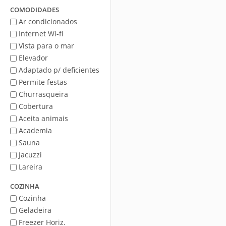
Mar
COMODIDADES
Ar condicionados
Internet Wi-fi
Vista para o mar
Elevador
Adaptado p/ deficientes
Permite festas
Churrasqueira
Cobertura
Aceita animais
Academia
Sauna
Jacuzzi
Lareira
COZINHA
Cozinha
Geladeira
Freezer Horiz.