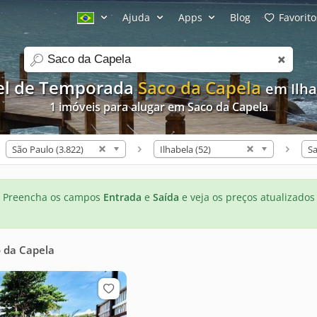
Ajuda
Apps
Blog
Favorito
search
el de Temporada
Saco da Capela
em Ilha
1 imóveis para alugar em Saco da Capela
São Paulo (3.822)
Ilhabela (52)
Sa
Preencha os campos
Entrada
e
Saída
e veja os preços atualizados
 da Capela