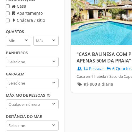
Casa
Apartamento
Chácara / sítio
QUARTOS
Quartos
Quartos
min
max
BANHEIROS
"CASA BALINESA COM PI
Banheiros
APENAS 50M DA PRAIA"
14 Pessoas
6 Quartos
GARAGEM
Casa em Ilhabela / Saco da Cape
Garagem
R$
900
a diária
MÁXIMO DE PESSOAS
Máximo
de
pessoas
DISTÂNCIA DO MAR
Distância
do