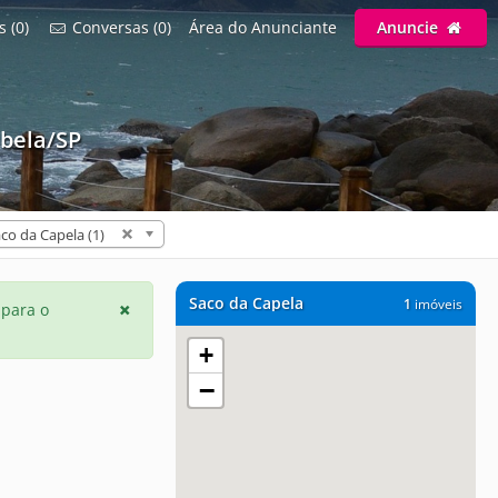
s (0)
Conversas (0)
Área do Anunciante
Anuncie
bela/SP
co da Capela (1)
Saco da Capela
1
imóveis
 para o
+
−