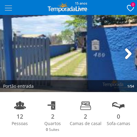
15 anos
0
Next
Portão entrada
1/54
12
2
2
0
Pessoas
Quartos
Camas de casal
Sofa-camas
0
Suítes