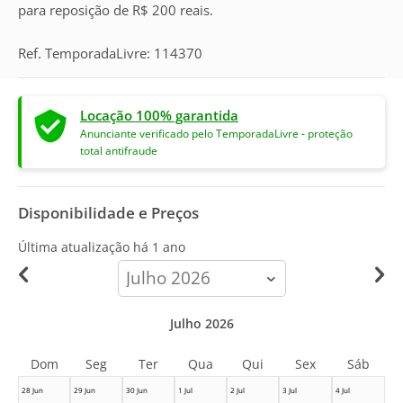
para reposição de R$ 200 reais.
Ref. TemporadaLivre: 114370
Locação 100% garantida
Anunciante verificado pelo TemporadaLivre - proteção
total antifraude
Disponibilidade e Preços
Última atualização há
1 ano
calendar-
month
Julho 2026
Dom
Seg
Ter
Qua
Qui
Sex
Sáb
28 Jun
29 Jun
30 Jun
1 Jul
2 Jul
3 Jul
4 Jul