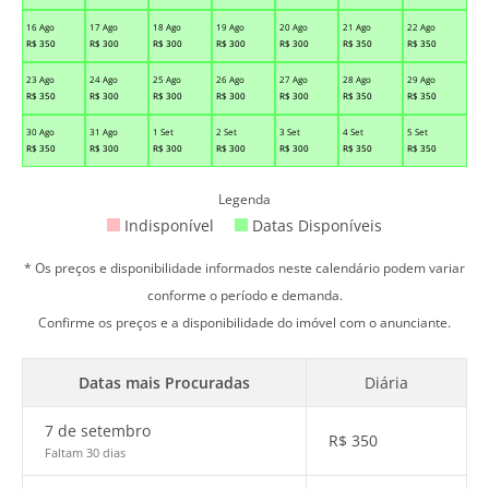
16 Ago
17 Ago
18 Ago
19 Ago
20 Ago
21 Ago
22 Ago
R$
350
R$
300
R$
300
R$
300
R$
300
R$
350
R$
350
23 Ago
24 Ago
25 Ago
26 Ago
27 Ago
28 Ago
29 Ago
R$
350
R$
300
R$
300
R$
300
R$
300
R$
350
R$
350
30 Ago
31 Ago
1 Set
2 Set
3 Set
4 Set
5 Set
R$
350
R$
300
R$
300
R$
300
R$
300
R$
350
R$
350
Legenda
Indisponível
Datas Disponíveis
* Os preços e disponibilidade informados neste calendário podem variar
conforme o período e demanda.
Confirme os preços e a disponibilidade do imóvel com o anunciante.
Datas mais Procuradas
Diária
7 de setembro
R$
350
Faltam 30 dias