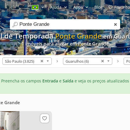
Ajuda
Apps
Blog
Favorito
search
el de Temporada
Ponte Grande
em Guaru
1 imóveis para alugar em Ponte Grande
São Paulo (3.825)
Guarulhos (6)
Po
Preencha os campos
Entrada
e
Saída
e veja os preços atualizados
te Grande