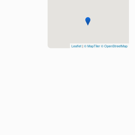
Leaflet
|
© MapTiler
© OpenStreetMap