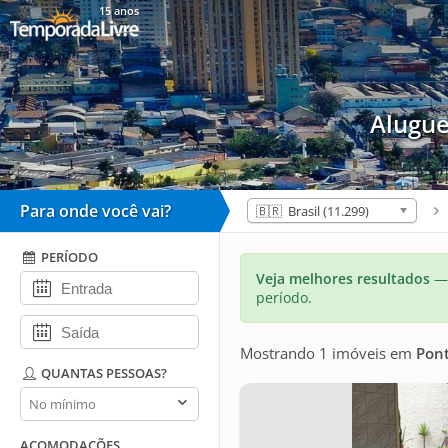
15 anos
Alugu
Para onde você vai?
🇧🇷 Brasil (11.299)
PERÍODO
Veja melhores resultados
— 
período.
Mostrando 1 imóveis
em
Pon
QUANTAS PESSOAS?
Quantas
pessoas?
ACOMODAÇÕES