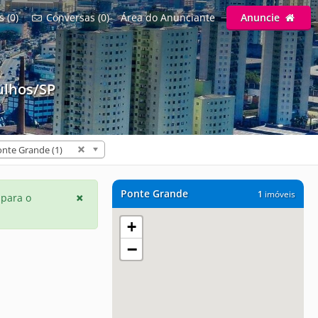
s (0)
Conversas (0)
Área do Anunciante
Anuncie
lhos/SP
nte Grande (1)
Ponte Grande
1
imóveis
 para o
+
−