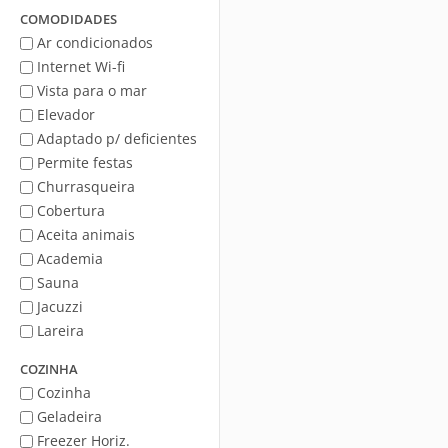
Mar
COMODIDADES
Ar condicionados
Internet Wi-fi
Vista para o mar
Elevador
Adaptado p/ deficientes
Permite festas
Churrasqueira
Cobertura
Aceita animais
Academia
Sauna
Jacuzzi
Lareira
COZINHA
Cozinha
Geladeira
Freezer Horiz.