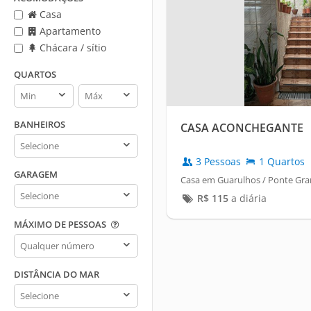
Casa
Apartamento
Chácara / sítio
QUARTOS
Quartos
Quartos
min
max
BANHEIROS
CASA ACONCHEGANTE
Banheiros
3 Pessoas
1 Quartos
GARAGEM
Casa em Guarulhos / Ponte Gr
Garagem
R$
115
a diária
MÁXIMO DE PESSOAS
Máximo
de
pessoas
DISTÂNCIA DO MAR
Distância
do