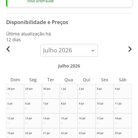
total antifraude
Disponibilidade e Preços
Última atualização há
12 dias
calendar-
month
Julho 2026
Dom
Seg
Ter
Qua
Qui
Sex
Sáb
28 Jun
29 Jun
30 Jun
1 Jul
2 Jul
3 Jul
4 Jul
--
--
--
--
--
--
--
5 Jul
6 Jul
7 Jul
8 Jul
9 Jul
10 Jul
11 Jul
--
--
--
--
--
--
--
12 Jul
13 Jul
14 Jul
15 Jul
16 Jul
17 Jul
18 Jul
--
--
--
--
--
--
--
19 Jul
20 Jul
21 Jul
22 Jul
23 Jul
24 Jul
25 Jul
--
--
--
--
--
--
--