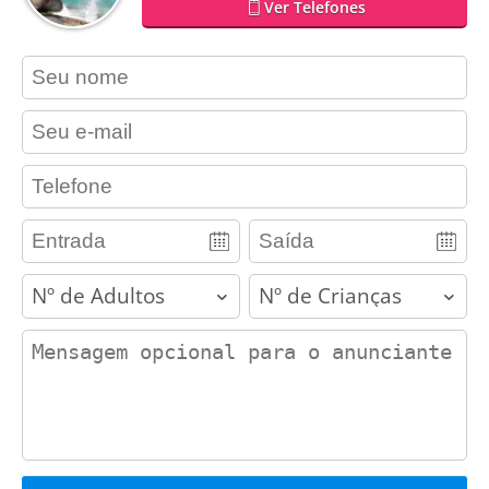
Ver Telefones
contact_name
contact_email
contact_phone
adults
children
contact_message