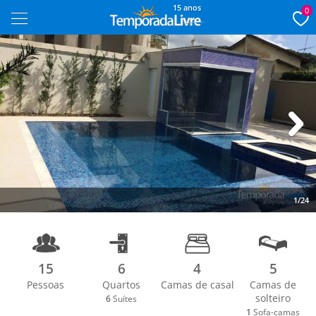
15 anos
0
Next
1/24
15
6
4
5
Pessoas
Quartos
Camas de casal
Camas de
solteiro
6
Suítes
1
Sofa-camas