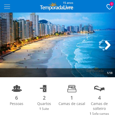
15 anos
0
Next
1/18
6
2
1
4
Pessoas
Quartos
Camas de casal
Camas de
solteiro
1
Suíte
1
Sofa-camas