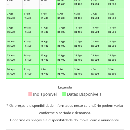
--
--
--
R$
400
R$
400
R$
600
R$
600
2 Ago
3 Ago
4 Ago
5 Ago
6 Ago
7 Ago
8 Ago
R$
600
R$
400
R$
400
R$
400
R$
400
R$
600
R$
600
9 Ago
10 Ago
11 Ago
12 Ago
13 Ago
14 Ago
15 Ago
R$
600
R$
400
R$
400
R$
400
R$
400
R$
600
R$
600
16 Ago
17 Ago
18 Ago
19 Ago
20 Ago
21 Ago
22 Ago
R$
600
R$
400
R$
400
R$
400
R$
400
R$
600
R$
600
23 Ago
24 Ago
25 Ago
26 Ago
27 Ago
28 Ago
29 Ago
R$
600
R$
400
R$
400
R$
400
R$
400
R$
600
R$
600
30 Ago
31 Ago
1 Set
2 Set
3 Set
4 Set
5 Set
R$
600
R$
400
R$
400
R$
400
R$
400
R$
600
R$
800
Legenda
Indisponível
Datas Disponíveis
* Os preços e disponibilidade informados neste calendário podem variar
conforme o período e demanda.
Confirme os preços e a disponibilidade do imóvel com o anunciante.