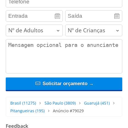
adults
children
contact_message
Solicitar orçamento →
Brasil
(11275)
São Paulo
(3809)
Guarujá
(451)
Pitangueiras
(195)
Anúncio #79029
Feedback