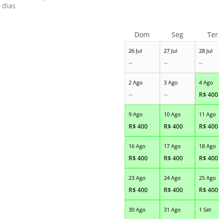
 dias
Dom
Seg
Ter
26 Jul
27 Jul
28 Jul
--
--
--
2 Ago
3 Ago
4 Ago
--
--
R$
400
9 Ago
10 Ago
11 Ago
R$
400
R$
400
R$
400
16 Ago
17 Ago
18 Ago
R$
400
R$
400
R$
400
23 Ago
24 Ago
25 Ago
R$
400
R$
400
R$
400
30 Ago
31 Ago
1 Set