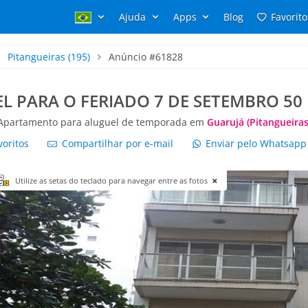
Ajuda
Apps
Blog
Favorito
Pitangueiras
(195)
Anúncio #61828
EL PARA O FERIADO 7 DE SETEMBRO 50
Apartamento para aluguel de temporada em
Guarujá (Pitangueiras
voritos
Compartilhar por e-mail
Enviar pelo Whatsap
Utilize as setas do teclado para navegar entre as fotos