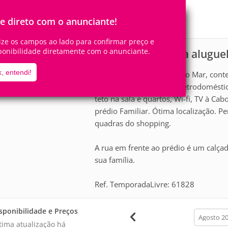
6
2
Pessoas
Quartos
0
Suítes
le direto com o anunciante!
lize os campos ao lado para confirmar preço e
ponibilidade diretamente com o anunciante.
Apartamento para alugue
scrição
, entendi!
Apartamento 50 metros do Mar, conten
Cozinha completa com eletrodoméstico
teto na sala e quartos, Wi-fi, TV à Ca
prédio Familiar. Ótima localização. Pe
quadras do shopping.
A rua em frente ao prédio é um calça
sua família.
Ref. TemporadaLivre: 61828
sponibilidade e Preços
calendar
month
tima atualização há