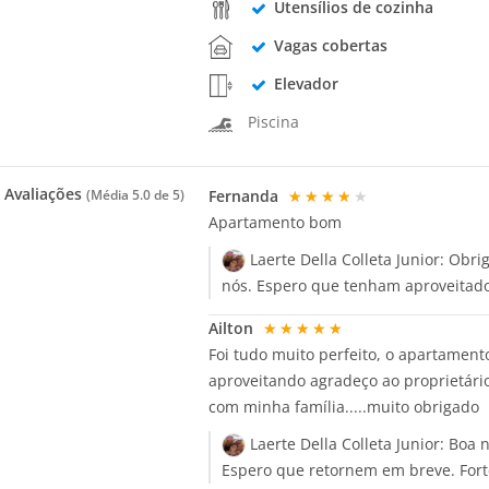
Utensílios de cozinha
Vagas cobertas
Elevador
Piscina
Avaliações
Fernanda
★★★★★
(Média
5.0
de 5)
Apartamento bom
Laerte Della Colleta Junior:
Obrig
nós. Espero que tenham aproveitado
Ailton
★★★★★
Foi tudo muito perfeito, o apartament
aproveitando agradeço ao proprietário
com minha família.....muito obrigado
Laerte Della Colleta Junior:
Boa n
Espero que retornem em breve. Forte