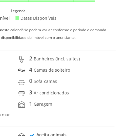
Legenda
nível
Datas Disponíveis
s neste calendário podem variar conforme o período e demanda.
 disponibilidade do imóvel com o anunciante.
2
Banheiros (incl. suítes)
4
Camas de solteiro
0
Sofa-camas
3
Ar condicionados
1
Garagem
o mar
Aceita animais