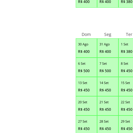
R$
400
R$
400
R$
380
Dom
Seg
Ter
30 Ago
31 Ago
1 Set
R$
400
R$
400
R$
380
6 Set
7 Set
8 Set
R$
500
R$
500
R$
450
13 Set
14 Set
15 Set
R$
450
R$
450
R$
450
20 Set
21 Set
22 Set
R$
450
R$
450
R$
450
27 Set
28 Set
29 Set
R$
450
R$
450
R$
450