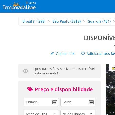
15 anos
Brasil
(11298)
São Paulo
(3818)
Guarujá
(451)
DISPONÍV
Copiar link
Adicionar aos fa
2 pessoas estão visualizando este imóvel
neste momento!
Preço e disponibilidade
adults
children