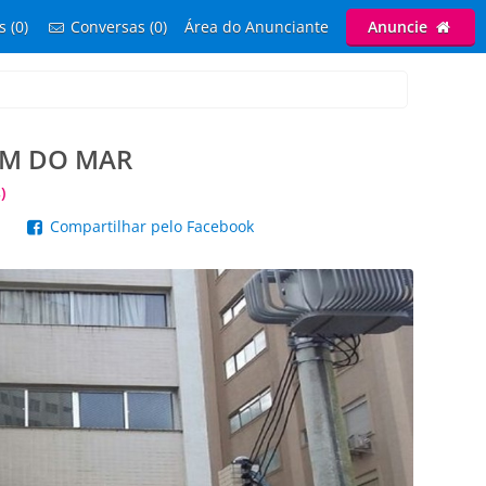
s (0)
Conversas (0)
Área do Anunciante
Anuncie
 M DO MAR
)
p
Compartilhar pelo Facebook