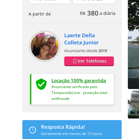
380
R$
a diária
A partir de
Laerte Della
Colleta Junior
Anunciante desde
2019
Ver Telefones
Locação 100% garantida
Anunciante verificado pelo
TemporadaLivre - proteção total
antifraude
Resposta Rápida!
Geralmente em menos de 12 horas