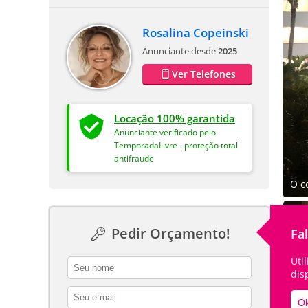
Rosalina Copeinski
Anunciante desde
2025
Ver Telefones
Locação 100% garantida
Anunciante verificado pelo
TemporadaLivre - proteção total
antifraude
O c
Pedir Orçamento!
Fa
Uti
contact_name
dis
contact_email
Ok