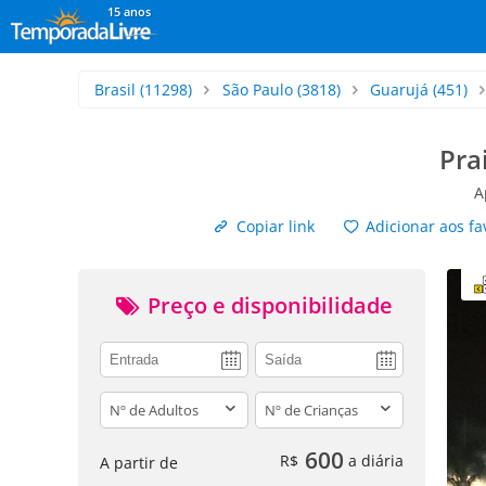
15 anos
Brasil
(11298)
São Paulo
(3818)
Guarujá
(451)
Pra
A
Copiar link
Adicionar aos fa
Preço e disponibilidade
adults
children
600
R$
a diária
A partir de