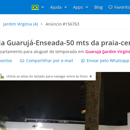
Ajuda
Apps
Blog
Favorito
Jardim Virgínia
(4)
Anúncio #156763
ia Guarujá-Enseada-50 mts da praia-ce
partamento para aluguel de temporada em
Guarujá (Jardim Virgíni
voritos
Compartilhar por e-mail
Enviar pelo Whatsap
Utilize as setas do teclado para navegar entre as fotos