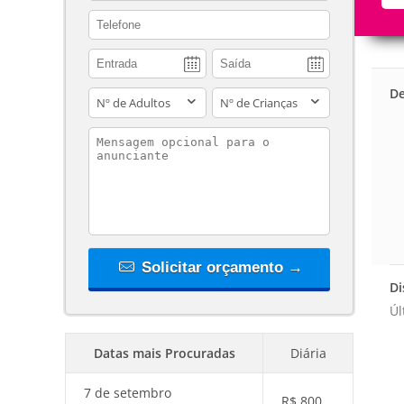
contact_phone
De
adults
children
contact_message
Solicitar orçamento →
Di
Úl
Datas mais Procuradas
Diária
7 de setembro
R$
800