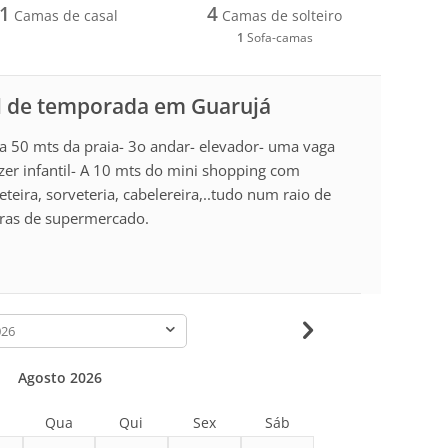
1
4
Camas de casal
Camas de solteiro
1
Sofa-camas
l de temporada em Guarujá
 a 50 mts da praia- 3o andar- elevador- uma vaga
azer infantil- A 10 mts do mini shopping com
feteira, sorveteria, cabelereira,..tudo num raio de
adras de supermercado.
-
Agosto 2026
Qua
Qui
Sex
Sáb