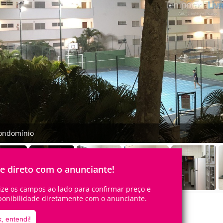
ondomínio
le direto com o anunciante!
lize os campos ao lado para confirmar preço e
ponibilidade diretamente com o anunciante.
, entendi!