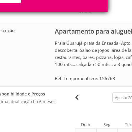
6
2
Pessoas
Quartos
2
Suítes
Apartamento para alugue
scrição
Praia Guarujá-praia da Enseada- Apto
descoberta- Salao de jogos- área de l
restaurantes, bares, pizzaria, lojas, ca
100 mts... calçadão 50 mts... a 3 qu
Ref. TemporadaLivre: 156763
sponibilidade e Preços
calendar
month
tima atualização há
6 meses
Dom
Seg
Ter