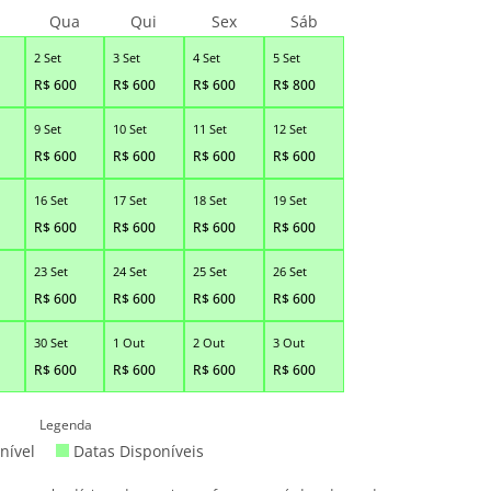
Qua
Qui
Sex
Sáb
2 Set
3 Set
4 Set
5 Set
R$
600
R$
600
R$
600
R$
800
9 Set
10 Set
11 Set
12 Set
R$
600
R$
600
R$
600
R$
600
16 Set
17 Set
18 Set
19 Set
R$
600
R$
600
R$
600
R$
600
23 Set
24 Set
25 Set
26 Set
R$
600
R$
600
R$
600
R$
600
30 Set
1 Out
2 Out
3 Out
R$
600
R$
600
R$
600
R$
600
Legenda
nível
Datas Disponíveis