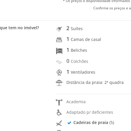
* Os preços e disponibilidade informado
Confirme os preços e a
2
que tem no imóvel?
Suítes
1
Camas de casal
1
Beliches
0
Colchões
1
Ventiladores
Distância da praia: 2ª quadra
Academia
Adaptado p/ deficientes
Cadeiras de praia
(5)