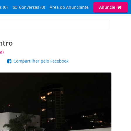
s (0)
Conversas (0)
Área do Anunciante
Anuncie
ntro
a)
p
Compartilhar pelo Facebook