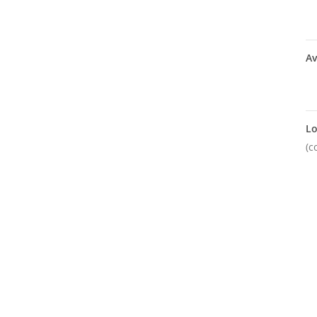
Av
Lo
(c