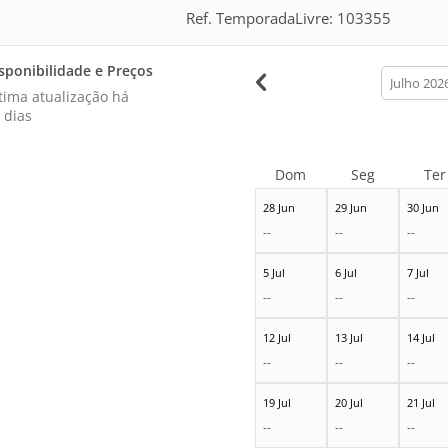
Ref. TemporadaLivre: 103355
sponibilidade e Preços
calendar
month
tima atualização há
 dias
Dom
Seg
Ter
28 Jun
29 Jun
30 Jun
--
--
--
5 Jul
6 Jul
7 Jul
--
--
--
12 Jul
13 Jul
14 Jul
--
--
--
19 Jul
20 Jul
21 Jul
--
--
--