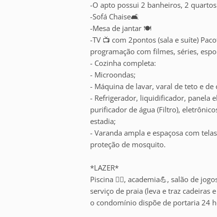
-O apto possui 2 banheiros, 2 quartos 
-Sofá Chaise🛋️
-Mesa de jantar 🍽️
-TV 📺 com 2pontos (sala e suíte) Paco
programação com filmes, séries, espo
- Cozinha completa:
- Microondas;
- Máquina de lavar, varal de teto e de
- Refrigerador, liquidificador, panela el
purificador de água (Filtro), eletrôni
estadia;
- Varanda ampla e espaçosa com telas 
proteção de mosquito.
*LAZER*
Piscina 🏊‍♂️, academia💪, salão de jo
serviço de praia (leva e traz cadeiras 
o condomínio dispõe de portaria 24 h