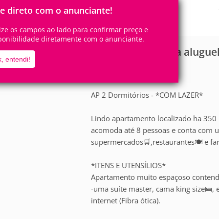
8
2
Pessoas
Quartos
le direto com o anunciante!
1
Suíte
lize os campos ao lado para confirmar preço e
ponibilidade diretamente com o anunciante.
Apartamento para alugue
scrição
, entendi!
*Opção 3:*
AP 2 Dormitórios - *COM LAZER*
Lindo apartamento localizado ha 350 
acomoda até 8 pessoas e conta com um
supermercados🛒,restaurantes🍽️ e fa
*ITENS E UTENSÍLIOS*
Apartamento muito espaçoso contend
-uma suíte master, cama king size🛌,
internet (Fibra ótica).