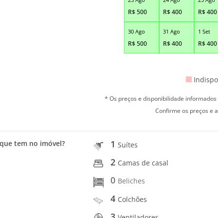
R$
500
R$
400
R$
400
30 Ago
31 Ago
1 Set
R$
500
R$
400
R$
400
Indispo
* Os preços e disponibilidade informado
Confirme os preços e a
1
que tem no imóvel?
Suítes
2
Camas de casal
0
Beliches
4
Colchões
3
Ventiladores