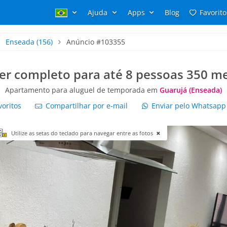
Ajuda
Apps
Blog
Favorito
Enseada
(156)
Anúncio #103355
er completo para até 8 pessoas 350 me
Apartamento para aluguel de temporada em
Guarujá (Enseada)
voritos
Compartilhar por e-mail
Enviar pelo Whatsap
Utilize as setas do teclado para navegar entre as fotos