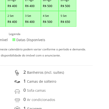
R$
400
R$
400
R$
500
R$
500
2 Set
3 Set
4 Set
5 Set
R$
400
R$
400
R$
500
R$
650
Legenda
nível
Datas Disponíveis
s neste calendário podem variar conforme o período e demanda.
 disponibilidade do imóvel com o anunciante.
2
Banheiros (incl. suítes)
1
Camas de solteiro
0
Sofa-camas
0
Ar condicionados
1
Garagem