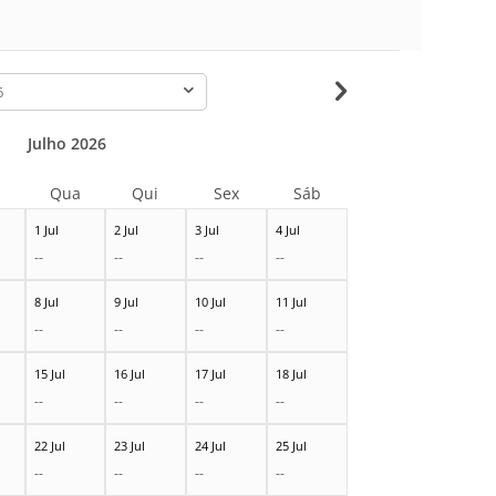
-
Julho 2026
Qua
Qui
Sex
Sáb
1 Jul
2 Jul
3 Jul
4 Jul
--
--
--
--
8 Jul
9 Jul
10 Jul
11 Jul
--
--
--
--
15 Jul
16 Jul
17 Jul
18 Jul
--
--
--
--
22 Jul
23 Jul
24 Jul
25 Jul
--
--
--
--