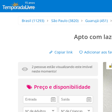
15 anos
Brasil
(11293)
São Paulo
(3820)
Guarujá
(451)
Apto com laz
Copiar link
Adicionar aos fa
2 pessoas estão visualizando este imóvel
neste momento!
Preço e disponibilidade
adults
children